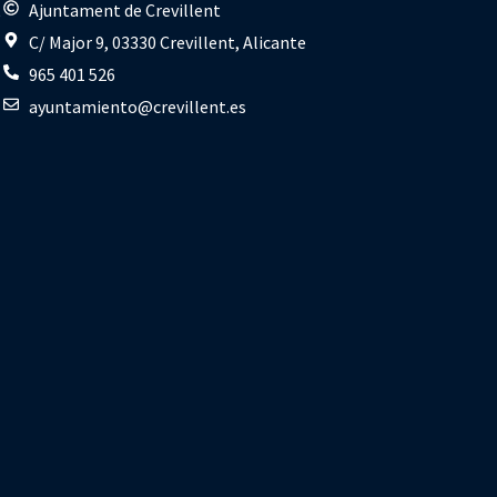
s
Ajuntament de Crevillent
C/ Major 9, 03330 Crevillent, Alicante
965 401 526
ayuntamiento@crevillent.es