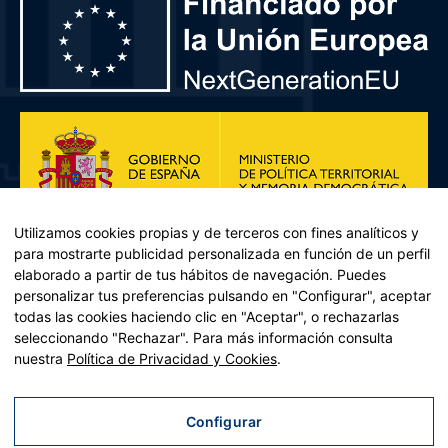
Utilizamos cookies propias y de terceros con fines analíticos y
para mostrarte publicidad personalizada en función de un perfil
elaborado a partir de tus hábitos de navegación. Puedes
personalizar tus preferencias pulsando en "Configurar", aceptar
todas las cookies haciendo clic en "Aceptar", o rechazarlas
seleccionando "Rechazar". Para más información consulta
Plan de Recuperación, Transformación y Resiliencia – Financiado por
nuestra
Política de Privacidad y Cookies
.
la Unión Europea << Next Generation EU>> Mecanismo de
Recuperación y resiliencia, establecido por el Reglamento (UE)
2021/241 del Parlamento Europeo y del Consejo, de 12 de febrero
Configurar
de 2021. Componente 11, Inversión 2 del PRTR gestionado por el