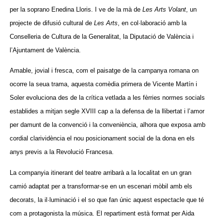
per la soprano Enedina Lloris. I ve de la mà de
Les Arts Volant
, un
projecte de difusió cultural de
Les Arts
, en col·laboració amb la
Conselleria de Cultura de la Generalitat, la Diputació de València i
l’Ajuntament de València.
Amable, jovial i fresca, com el paisatge de la campanya romana on
ocorre la seua trama, aquesta comèdia primera de Vicente Martín i
Soler evoluciona des de la crítica vetlada a les fèrries normes socials
establides a mitjan segle XVIII cap a la defensa de la llibertat i l’amor
per damunt de la convenció i la conveniència, alhora que exposa amb
cordial clarividència el nou posicionament social de la dona en els
anys previs a la Revolució Francesa.
La companyia itinerant del teatre arribarà a la localitat en un gran
camió adaptat per a transformar-se en un escenari mòbil amb els
decorats, la il·luminació i el so que fan únic aquest espectacle que té
com a protagonista la música. El repartiment està format per Aida