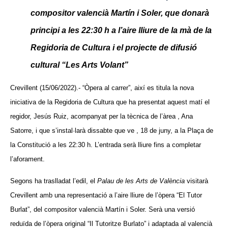
compositor valencià Martín i Soler, que donarà
principi a les 22:30 h a l’aire lliure de la mà de la
Regidoria de Cultura i el projecte de difusió
cultural “
Les Arts Volant
”
Crevillent (15/06/2022).- “Òpera al carrer”, així es titula la nova
iniciativa de la Regidoria de Cultura que ha presentat aquest matí el
regidor, Jesús Ruiz, acompanyat per la tècnica de l’àrea , Ana
Satorre, i que s’instal·larà dissabte que ve , 18 de juny, a la Plaça de
la Constitució a les 22:30 h. L’entrada serà lliure fins a completar
l’aforament.
Segons ha traslladat l’edil, el
Palau de les Arts de València
visitarà
Crevillent amb una representació a l’aire lliure de l’òpera “El Tutor
Burlat”, del compositor valencià Martín i Soler. Serà una versió
reduïda de l’òpera original “Il Tutoritze Burlato” i adaptada al valencià