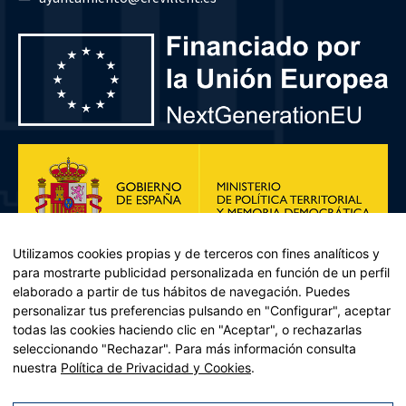
Utilizamos cookies propias y de terceros con fines analíticos y
para mostrarte publicidad personalizada en función de un perfil
elaborado a partir de tus hábitos de navegación. Puedes
personalizar tus preferencias pulsando en "Configurar", aceptar
todas las cookies haciendo clic en "Aceptar", o rechazarlas
seleccionando "Rechazar". Para más información consulta
Plan de Recuperación, Transformación y Resiliencia – Financiado por
nuestra
Política de Privacidad y Cookies
.
la Unión Europea << Next Generation EU>> Mecanismo de
Recuperación y resiliencia, establecido por el Reglamento (UE)