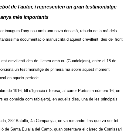
ebot de l’autor, i representen un gran testimoniatge
panya més importants
mor inaugura l’any nou amb una nova donació, rebuda de la mà dels
tantíssima documentació manuscrita d’aquest crevillentí des del front
uest crevillentí des de Llesca amb ou (Guadalajara), entre el 18 de
roporciona un testimoniatge de primera mà sobre aquest moment
local en aqueix període.
bre de 1916, fill d’Ignacio i Teresa, al carrer Puríssim número 16, on
s es coneixia com tablajero), en aquells dies, una de les principals
igada, 282 Batalló, 4a Companyia, on va romandre fins que va ser fet
ació de Santa Eulalia del Camp, quan ostentava el càrrec de Comissari