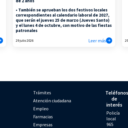
de 2 años
• También se aprueban los dos festivos locales
correspondientes al calendario laboral de 2027,
que serán el jueves 25 de marzo (Jueves Santo)
y el lunes 4 de octubre, con motivo de las fiestas
patronales
Leer más
29 julio 2026
29
Teléfono
Trámites
de
Atención ciudadana
interés
Empleo
Policía
Farmacias
local
965
Empresas