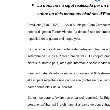
La donació ha sigut realitzada per un n
sobre un dels moments històrics d’Es
Crevillent (09/01/2023).- L’Arxiu Municipal Clara Campoa
nebots d’Ignacio Fuster Vicedo. La donació són una impor
republicà en la guerra civil espanyola.
Es tracta de més d’una trentena de cartes escrites per aq
setembre de 1937 i el 2 d’octubre de 1938. El conjunt p
històric al nostre país, atés que informació sobre la vida 
Ignacio Fuster Vicedo va nàixer a Crevillent el 8 de desem
el seu pare regentava una carnisseria (professió que llavor
carrer comercials de la localitat.
Es va incorporar a l’exèrcit en el bàndol republicà, 71 Br
presoner a Albarrasí (Terol) i enviat al camp de concentr