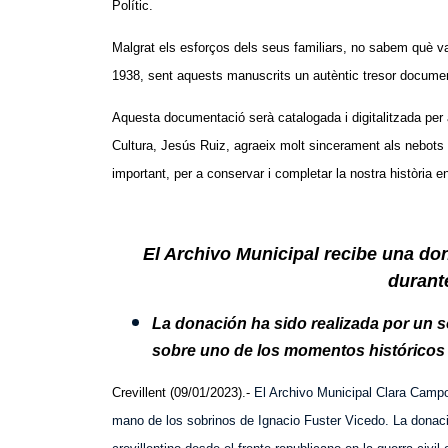
Polític.
Malgrat els esforços dels seus familiars, no sabem què va
1938, sent aquests manuscrits un autèntic tresor document
Aquesta documentació serà catalogada i digitalitzada per a 
Cultura, Jesús Ruiz, agraeix molt sincerament als nebots 
important, per a conservar i completar la nostra història en
El Archivo Municipal recibe una do
durante
La donación ha sido realizada por un s
sobre uno de los momentos históricos
Crevillent (09/01/2023).-
El Archivo Municipal Clara Campo
mano de los sobrinos de Ignacio Fuster Vicedo. La dona