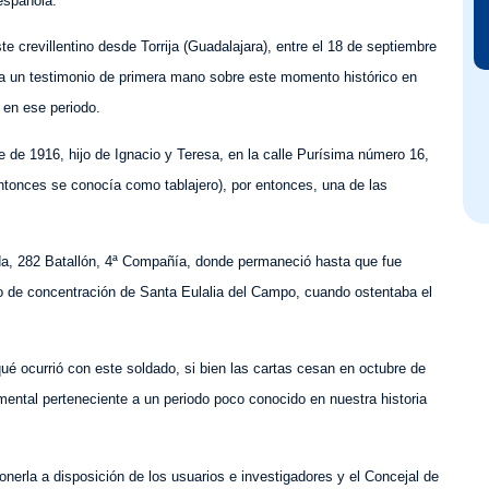
 española.
te crevillentino desde Torrija (Guadalajara), entre el 18 de septiembre
na un testimonio de primera mano sobre este momento histórico en
 en ese periodo.
e de 1916, hijo de Ignacio y Teresa, en la calle Purísima número 16,
ntonces se conocía como tablajero), por entonces, una de las
gada, 282 Batallón, 4ª Compañía, donde permaneció hasta que fue
po de concentración de Santa Eulalia del Campo, cuando ostentaba el
ué ocurrió con este soldado, si bien las cartas cesan en octubre de
ental perteneciente a un periodo poco conocido en nuestra historia
nerla a disposición de los usuarios e investigadores y el Concejal de