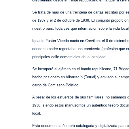
crevillentino desde el frente republicano en la guerra civil
Se trata de más de una treintena de cartas escritas por es
de 1937 y el 2 de octubre de 1938. El conjunto proporcio
nuestro país, toda vez que información sobre la vida local
Ignacio Fuster Vicedo nació en Crevillent el 8 de diciembr
donde su padre regentaba una carnicería (profesión que e
principales calle comerciales de la localidad.
Se incorporó al ejército en el bando republicano, 71 Bri
hecho prisionero en Albarracín (Teruel) y enviado al cam
cargo de Comisario Político.
A pesar de los esfuerzos de sus familiares, no sabemos q
1938, siendo estos manuscritos un auténtico tesoro docum
local.
Esta documentación será catalogada y digitalizada para po