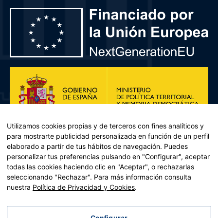
Utilizamos cookies propias y de terceros con fines analíticos y
para mostrarte publicidad personalizada en función de un perfil
elaborado a partir de tus hábitos de navegación. Puedes
personalizar tus preferencias pulsando en "Configurar", aceptar
todas las cookies haciendo clic en "Aceptar", o rechazarlas
seleccionando "Rechazar". Para más información consulta
Plan de Recuperación, Transformación y Resiliencia – Financiado por
nuestra
Política de Privacidad y Cookies
.
la Unión Europea << Next Generation EU>> Mecanismo de
Recuperación y resiliencia, establecido por el Reglamento (UE)
2021/241 del Parlamento Europeo y del Consejo, de 12 de febrero
Configurar