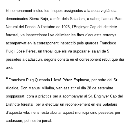
El nomenament inclou les finques assignades a la seua vigilància,
denominades Sierra Baja, a més dels Saladars, a saber, l’actual Parc
Natural del Fondo. A l’octubre de 1923, l’Enginyer Cap del districte
forestal, va inspeccionar i va delimitar les fites d’aquests terrenys,
acompanyat en la corresponent inspecció pels guardes Francisco
Puig i José Pérez, un treball que els va suposar el salari de 5
pessetes a cadascun, segons consta en el corresponent rebut que diu
així:
“
Francisco Puig Quesada i José Pérez Espinosa, per ordre del Sr.
Alcalde, Don Manuel Villalba, van assistir el dia 28 de setembre
proppassat, com a pràctics per a acompanyar al Sr. Enginyer Cap del
Districte forestal, per a efectuar un reconeixement en els Saladars
d’aquesta vila, i ens resta abonar aquest municipi cinc pessetes per
cadascun, pel nostre jornal.