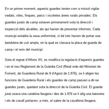
En un primer moment, aquests guardes tenien com a missió vigilar
vedats, viles, finques, parcs i xicotetes àrees rurals privades. Els
guardes jurats de camp estaven primerament sota la direcció i
inspecció dels alcaldes, als qui havien de presentar informes. Cada
municipi establia la seua uniformitat, si bé tots havien de portar una
bandolera de cuir ampla, en la qual es clavava la placa de guarda de
camp i el nom del municipi.
Sota el regnat d’Alfons XII, es modifica la regulació d’aquests guardes
i en el nou Reglament de la Guàrdia Civil (Reial orde del Ministeri de
Foment, de Guarderia Rural de 9 d’Agost de 1.876), se li afigen les
funcions de Guarderia Rural i els guardes de camp passen a dir-se
guardes jurats, quedant sota la direcció de la Guàrdia Civil. El guarda
jurat usava una carabina lleugera i des de 1.876 se li afig una baioneta
i els de cavall portaven, a més, el sabre de la cavalleria lleugera.