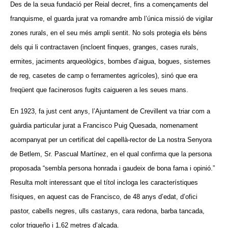
Des de la seua fundació per Reial decret, fins a començaments del
franquisme, el guarda jurat va romandre amb l’única missió de vigilar
zones rurals, en el seu més ampli sentit. No sols protegia els béns
dels qui li contractaven (incloent finques, granges, cases rurals,
ermites, jaciments arqueològics, bombes d’aigua, bogues, sistemes
de reg, casetes de camp o ferramentes agrícoles), sinó que era
freqüent que facinerosos fugits caigueren a les seues mans.
En 1923, fa just cent anys, l’Ajuntament de Crevillent va triar com a
guàrdia particular jurat a Francisco Puig Quesada, nomenament
acompanyat per un certificat del capellà-rector de La nostra Senyora
de Betlem, Sr. Pascual Martínez, en el qual confirma que la persona
proposada “sembla persona honrada i gaudeix de bona fama i opinió.”
Resulta molt interessant que el títol incloga les característiques
físiques, en aquest cas de Francisco, de 48 anys d’edat, d’ofici
pastor, cabells negres, ulls castanys, cara redona, barba tancada,
color trigueño i 1,62 metres d’alçada.