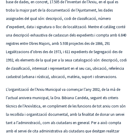
base de dades, en concret, 17.505 de l’Inventari de l’Arxiu, en el qual es
troba la major part de la documentació de l’Ajuntament, les dades
assignades del qual són: descripció, codi de classificació, número
d’expedient, data i signatura o lloc de localització.
Mentre el catàleg conté
una descripció exhaustiva de cadascun dels expedients i compta amb 6.840
registres entre Obres Majors, amb 5.938 projectes des de 1866, 291
Legalitzacions d’obres des de 1973, i 611 expedients de Segregació des de
1992, els elements de la qual per a la seua catalogació són: descripció, codi
de classificació, interessat i representant en el seu cas, ubicació, referència
cadastral (urbana i rústica), ubicació, matèria, suport i observacions.
L’organització de l’Arxiu Municipal va començar l’any 2002, de la mà de
l’actual arxivera municipal, la Dra. Bibiana Candela, seguint els criteris
tècnics de l’Arxivística, en compliment de les funcions de tot arxiu com són
la recollida i organització documental, amb la finalitat de donar un servei
tant a l’administració, com als ciutadans en general. Per a això compta
amb el servei de cita administrativa als ciutadans que desitgen realitzar