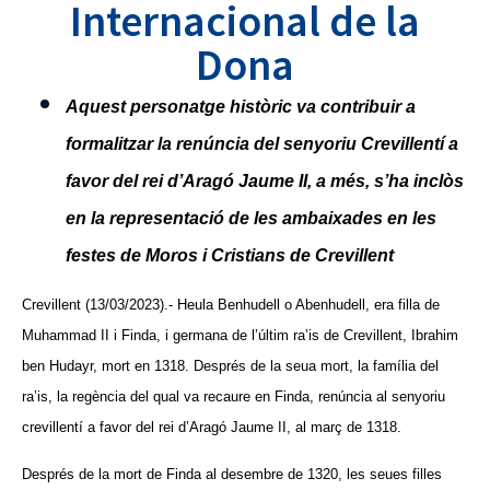
Internacional de la
Dona
Aquest personatge històric va contribuir a
formalitzar la renúncia de
l
senyoriu Crevillentí a
favor del rei d’Aragó Jaume II, a més, s’ha inclòs
en la representació de les ambaixades en les
festes de Moros i Cristians de Crevillent
Crevillent (13/03/2023).- Heula Benhudell o Abenhudell, era filla de
Muhammad II i Finda, i germana de l’últim ra’is de Crevillent, Ibrahim
ben Hudayr, mort en 1318. Després de la seua mort, la família del
ra’is, la regència del qual va recaure en Finda, renúncia al senyoriu
crevillentí a favor del rei d’Aragó Jaume II, al març de 1318.
Després de la mort de Finda al desembre de 1320, les seues filles