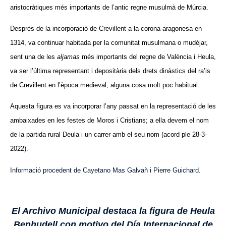
aristocràtiques més importants de l’antic regne musulmà de Múrcia.
Després de la incorporació de Crevillent a la corona aragonesa en
1314, va continuar habitada per la comunitat musulmana o mudèjar,
sent una de les
aljamas
més importants del regne de València i Heula,
va ser l’última representant i depositària dels drets dinàstics del ra’is
de Crevillent en l’època medieval, alguna cosa molt poc habitual.
Aquesta figura es va incorporar l’any passat en la representació de les
ambaixades en les festes de Moros i Cristians; a ella devem el nom
de la partida rural Deula i un carrer amb el seu nom (acord ple 28-3-
2022).
Informació procedent de Cayetano Mas Galvañ i Pierre Guichard.
El Archivo Municipal destaca la figura de Heula
Benhudell con motivo del Día Internacional de