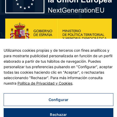
Utilizamos cookies propias y de terceros con fines analíticos y
para mostrarte publicidad personalizada en función de un perfil
elaborado a partir de tus hábitos de navegación. Puedes
personalizar tus preferencias pulsando en "Configurar", aceptar
todas las cookies haciendo clic en "Aceptar", o rechazarlas
seleccionando "Rechazar". Para más información consulta
Plan de Recuperación, Transformación y Resiliencia – Financiado por
nuestra
Política de Privacidad y Cookies
.
la Unión Europea << Next Generation EU>> Mecanismo de
Recuperación y resiliencia, establecido por el Reglamento (UE)
2021/241 del Parlamento Europeo y del Consejo, de 12 de febrero
Configurar
de 2021. Componente 11, Inversión 2 del PRTR gestionado por el
Ministerio de Política territorial.
Rechazar