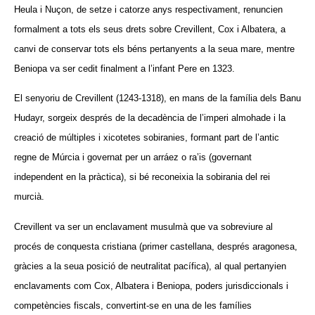
Heula i Nuçon, de setze i catorze anys respectivament, renuncien
formalment a tots els seus drets sobre Crevillent, Cox i Albatera, a
canvi de conservar tots els béns pertanyents a la seua mare, mentre
Beniopa va ser cedit finalment a l’infant Pere en 1323.
El senyoriu de Crevillent (1243-1318), en mans de la família dels Banu
Hudayr, sorgeix després de la decadència de l’imperi almohade i la
creació de múltiples i xicotetes sobiranies, formant part de l’antic
regne de Múrcia i governat per un arráez o ra’is (governant
independent en la pràctica), si bé reconeixia la sobirania del rei
murcià.
Crevillent va ser un enclavament musulmà que va sobreviure al
procés de conquesta cristiana (primer castellana, després aragonesa,
gràcies a la seua posició de neutralitat pacífica), al qual pertanyien
enclavaments com Cox, Albatera i Beniopa, poders jurisdiccionals i
competències fiscals, convertint-se en una de les famílies