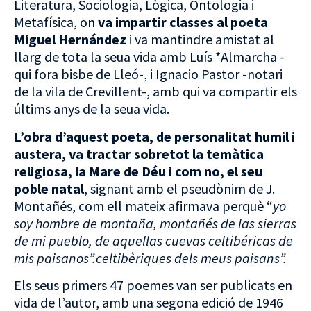
Literatura, Sociologia, Lògica, Ontologia i
Metafísica, on
va impartir classes al poeta
Miguel Hernández
i va mantindre amistat al
llarg de tota la seua vida amb Luís *Almarcha -
qui fora bisbe de Lleó-, i Ignacio Pastor -notari
de la vila de Crevillent-, amb qui va compartir els
últims anys de la seua vida.
L’obra d’aquest poeta, de personalitat humil i
austera, va tractar sobretot la temàtica
religiosa, la Mare de Déu i com no, el seu
poble natal
, signant amb el pseudònim de J.
Montañés, com ell mateix afirmava perquè “
yo
soy hombre de montaña, montañés de las sierras
de mi pueblo, de aquellas cuevas celtibéricas de
mis paisanos”.
celtibèriques dels meus paisans”.
Els seus primers 47 poemes van ser publicats en
vida de l’autor, amb una segona edició de 1946