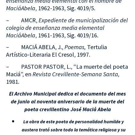
enseñanza media elemental con el nombre de
MaciáAbela
, 1962-1963, Sig. 4019/5.
– AMCR,
Expediente de municipalización del
colegio de enseñanza media elemental
MaciáAbela
, 1961-1963, Sig. 4019/16.
– MACIÁ ABELA, J.,
Poemas,
Tertulia
Artístico-Literaria El Cresol, 1997.
– PASTOR PASTOR, L., “La muerte del poeta
Maciá”, en
Revista Crevillente-Semana Santa,
1981.
El Archivo Municipal dedica el documento del mes
de junio al noventa aniversario de la muerte del
poeta crevillentino José Maciá Abela
La obra de este poeta de personalidad humilde y
austera trató sobre todo la temática religiosa
y
su