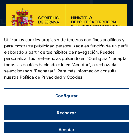
Utilizamos cookies propias y de terceros con fines analíticos y
para mostrarte publicidad personalizada en función de un perfil
elaborado a partir de tus hábitos de navegación. Puedes
personalizar tus preferencias pulsando en "Configurar", aceptar
todas las cookies haciendo clic en "Aceptar", o rechazarlas
seleccionando "Rechazar". Para más información consulta
Plan de Recuperación, Transformación y Resiliencia – Financiado por
nuestra
Política de Privacidad y Cookies
.
la Unión Europea << Next Generation EU>> Mecanismo de
Recuperación y resiliencia, establecido por el Reglamento (UE)
2021/241 del Parlamento Europeo y del Consejo, de 12 de febrero
Configurar
de 2021. Componente 11, Inversión 2 del PRTR gestionado por el
Ministerio de Política territorial.
Rechazar
Aviso legal
|
Política de privacidad
|
Política de cookies
|
Accesibilidad
|
Mapa web
| Desarrollado por
Tres
tristes
tigres
Aceptar