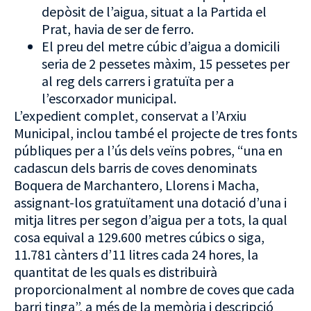
depòsit de l’aigua, situat a la Partida el
Prat, havia de ser de ferro.
El preu del metre cúbic d’aigua a domicili
seria de 2 pessetes màxim, 15 pessetes per
al reg dels carrers i gratuïta per a
l’escorxador municipal.
L’expedient complet, conservat a l’Arxiu
Municipal, inclou també el projecte de tres fonts
públiques per a l’ús dels veïns pobres, “una en
cadascun dels barris de coves denominats
Boquera de Marchantero, Llorens i Macha,
assignant-los gratuïtament una dotació d’una i
mitja litres per segon d’aigua per a tots, la qual
cosa equival a 129.600 metres cúbics o siga,
11.781 cànters d’11 litres cada 24 hores, la
quantitat de les quals es distribuirà
proporcionalment al nombre de coves que cada
barri tinga”, a més de la memòria i descripció