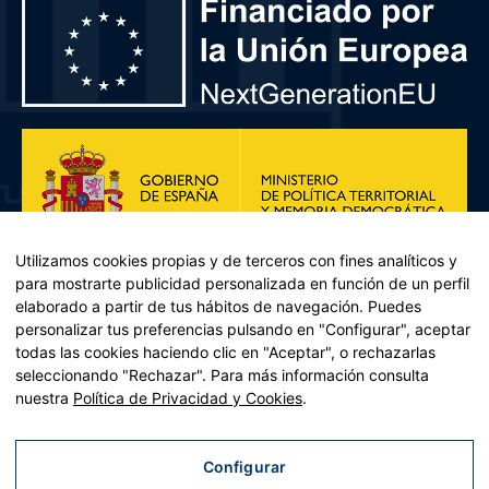
Utilizamos cookies propias y de terceros con fines analíticos y
para mostrarte publicidad personalizada en función de un perfil
elaborado a partir de tus hábitos de navegación. Puedes
personalizar tus preferencias pulsando en "Configurar", aceptar
todas las cookies haciendo clic en "Aceptar", o rechazarlas
seleccionando "Rechazar". Para más información consulta
Plan de Recuperación, Transformación y Resiliencia – Financiado por
nuestra
Política de Privacidad y Cookies
.
la Unión Europea << Next Generation EU>> Mecanismo de
Recuperación y resiliencia, establecido por el Reglamento (UE)
2021/241 del Parlamento Europeo y del Consejo, de 12 de febrero
Configurar
de 2021. Componente 11, Inversión 2 del PRTR gestionado por el