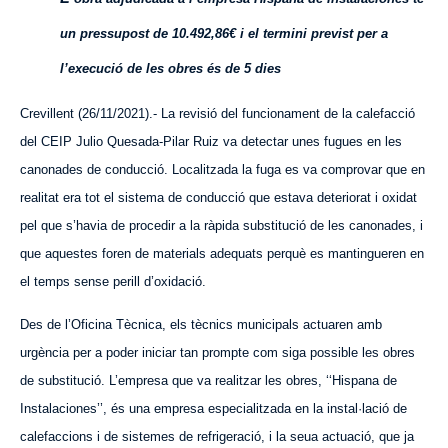
un pressupost de 10.492,86€ i el termini previst per a
l’execució de les obres és de 5 dies
Crevillent (26/11/2021).- La revisió del funcionament de la calefacció
del CEIP Julio Quesada-Pilar Ruiz va detectar unes fugues en les
canonades de conducció. Localitzada la fuga es va comprovar que en
realitat era tot el sistema de conducció que estava deteriorat i oxidat
pel que s’havia de procedir a la ràpida substitució de les canonades, i
que aquestes foren de materials adequats perquè es mantingueren en
el temps sense perill d’oxidació.
Des de l’Oficina Tècnica, els tècnics municipals actuaren amb
urgència per a poder iniciar tan prompte com siga possible les obres
de substitució. L’empresa que va realitzar les obres, ‘‘Hispana de
Instalaciones’’, és una empresa especialitzada en la instal·lació de
calefaccions i de sistemes de refrigeració, i la seua actuació, que ja