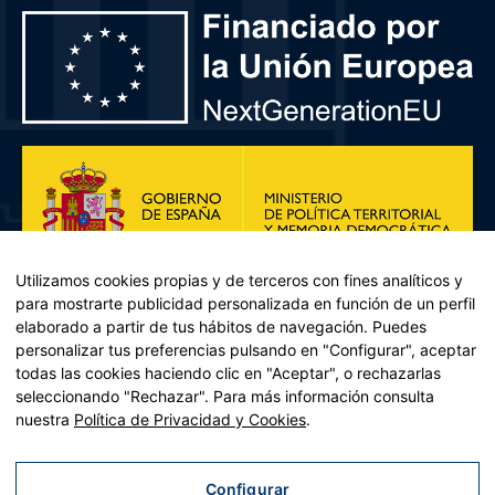
Utilizamos cookies propias y de terceros con fines analíticos y
para mostrarte publicidad personalizada en función de un perfil
elaborado a partir de tus hábitos de navegación. Puedes
personalizar tus preferencias pulsando en "Configurar", aceptar
todas las cookies haciendo clic en "Aceptar", o rechazarlas
seleccionando "Rechazar". Para más información consulta
Plan de Recuperación, Transformación y Resiliencia – Financiado por
nuestra
Política de Privacidad y Cookies
.
la Unión Europea << Next Generation EU>> Mecanismo de
Recuperación y resiliencia, establecido por el Reglamento (UE)
2021/241 del Parlamento Europeo y del Consejo, de 12 de febrero
Configurar