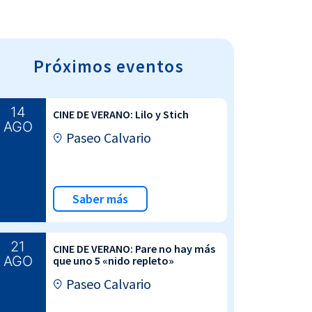
Próximos eventos
14
CINE DE VERANO: Lilo y Stich
AGO
Paseo Calvario
Saber más
21
CINE DE VERANO: Pare no hay más
AGO
que uno 5 «nido repleto»
Paseo Calvario