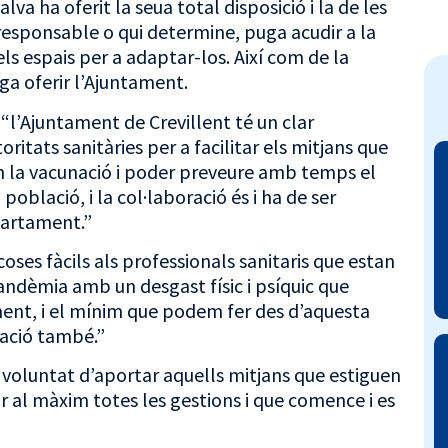
va ha oferit la seua total disposició i la de les
responsable o qui determine, puga acudir a la
els espais per a adaptar-los. Així com de la
ga oferir l’Ajuntament.
l’Ajuntament de Crevillent té un clar
itats sanitàries per a facilitar els mitjans que
n la vacunació i poder preveure amb temps el
població, i la col·laboració és i ha de ser
partament.”
oses fàcils als professionals sanitaris que estan
andèmia amb un desgast físic i psíquic que
ent, i el mínim que podem fer des d’aquesta
nació també.”
 voluntat d’aportar aquells mitjans que estiguen
tar al màxim totes les gestions i que comence i es