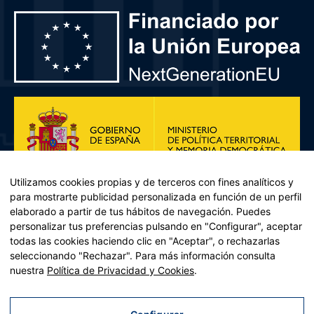
Utilizamos cookies propias y de terceros con fines analíticos y
para mostrarte publicidad personalizada en función de un perfil
elaborado a partir de tus hábitos de navegación. Puedes
personalizar tus preferencias pulsando en "Configurar", aceptar
todas las cookies haciendo clic en "Aceptar", o rechazarlas
seleccionando "Rechazar". Para más información consulta
Plan de Recuperación, Transformación y Resiliencia – Financiado por
nuestra
Política de Privacidad y Cookies
.
la Unión Europea << Next Generation EU>> Mecanismo de
Recuperación y resiliencia, establecido por el Reglamento (UE)
2021/241 del Parlamento Europeo y del Consejo, de 12 de febrero