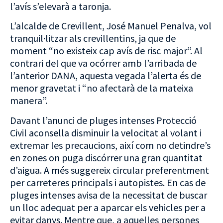
l’avís s’elevarà a taronja.
L’alcalde de Crevillent, José Manuel Penalva, vol
tranquil·litzar als crevillentins, ja que de
moment “no existeix cap avís de risc major”. Al
contrari del que va ocórrer amb l’arribada de
l’anterior DANA, aquesta vegada l’alerta és de
menor gravetat i “no afectarà de la mateixa
manera”.
Davant l’anunci de pluges intenses Protecció
Civil aconsella disminuir la velocitat al volant i
extremar les precaucions, així com no detindre’s
en zones on puga discórrer una gran quantitat
d’aigua. A més suggereix circular preferentment
per carreteres principals i autopistes. En cas de
pluges intenses avisa de la necessitat de buscar
un lloc adequat per a aparcar els vehicles per a
evitar danys. Mentre que, a aquelles persones