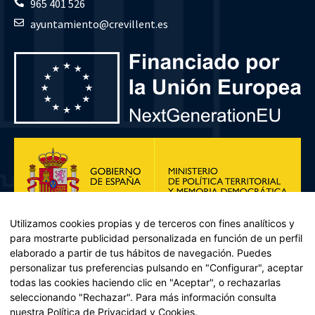
965 401 526
ayuntamiento@crevillent.es
Utilizamos cookies propias y de terceros con fines analíticos y
para mostrarte publicidad personalizada en función de un perfil
elaborado a partir de tus hábitos de navegación. Puedes
personalizar tus preferencias pulsando en "Configurar", aceptar
todas las cookies haciendo clic en "Aceptar", o rechazarlas
seleccionando "Rechazar". Para más información consulta
Plan de Recuperación, Transformación y Resiliencia – Financiado por
nuestra
Política de Privacidad y Cookies
.