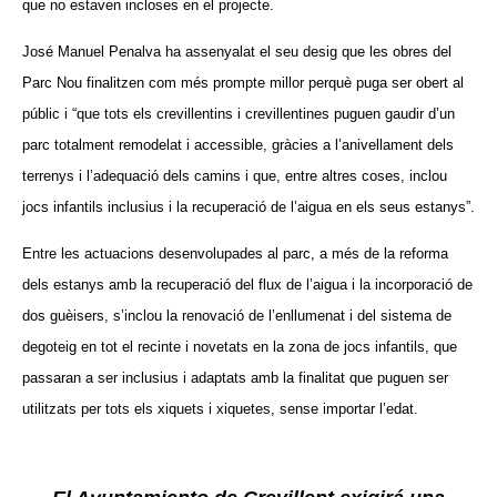
que no estaven incloses en el projecte.
José Manuel Penalva ha assenyalat el seu desig que les obres del
Parc Nou finalitzen com més prompte millor perquè puga ser obert al
públic i “que tots els crevillentins i crevillentines puguen gaudir d’un
parc totalment remodelat i accessible, gràcies a l’anivellament dels
terrenys i l’adequació dels camins i que, entre altres coses, inclou
jocs infantils inclusius i la recuperació de l’aigua en els seus estanys”.
Entre les actuacions desenvolupades al parc, a més de la reforma
dels estanys amb la recuperació del flux de l’aigua i la incorporació de
dos guèisers, s’inclou la renovació de l’enllumenat i del sistema de
degoteig en tot el recinte i novetats en la zona de jocs infantils, que
passaran a ser inclusius i adaptats amb la finalitat que puguen ser
utilitzats per tots els xiquets i xiquetes, sense importar l’edat.