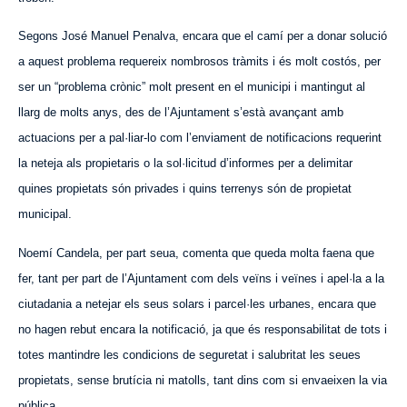
Segons José Manuel Penalva, encara que el camí per a donar solució
a aquest problema requereix nombrosos tràmits i és molt costós, per
ser un “problema crònic” molt present en el municipi i mantingut al
llarg de molts anys, des de l’Ajuntament s’està avançant amb
actuacions per a pal·liar-lo com l’enviament de notificacions requerint
la neteja als propietaris o la sol·licitud d’informes per a delimitar
quines propietats són privades i quins terrenys són de propietat
municipal.
Noemí Candela, per part seua, comenta que queda molta faena que
fer, tant per part de l’Ajuntament com dels veïns i veïnes i apel·la a la
ciutadania a netejar els seus solars i parcel·les urbanes, encara que
no hagen rebut encara la notificació, ja que és responsabilitat de tots i
totes mantindre les condicions de seguretat i salubritat les seues
propietats, sense brutícia ni matolls, tant dins com si envaeixen la via
pública.