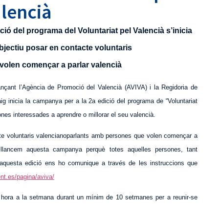
lencià
ció del programa del Voluntariat pel Valencià s’inicia
 objectiu posar en contacte voluntaris
volen començar a parlar valencià
tjançant l’Agència de Promoció del Valencià (AVIVA) i la Regidoria de
ig inicia la campanya per a la 2a edició del programa de “Voluntariat
ones interessades a aprendre o millorar el seu valencià.
acte voluntaris valencianoparlants amb persones que volen començar a
t, llancem aquesta campanya perquè totes aquelles persones, tant
’aquesta edició ens ho comunique a través de les instruccions que
ent.es/pagina/aviva/
na hora a la setmana durant un mínim de 10 setmanes per a reunir-se