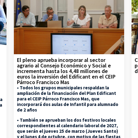
C
El pleno aprueba incorporar al sector
p
agrario al Consejo Económico y Social e
d
incrementa hasta los 4,48 millones de
euros la inversión del Edificant en el CEIP
Párroco Francisco Mas
• Todos los grupos municipales respaldan la
ampliación de la financiación del Plan Edificant
para el CEIP Párroco Francisco Mas, que
la
incorporará dos aulas de Infantil para alumnado
na
de 2 años
• También se aprueban los dos festivos locales
correspondientes al calendario laboral de 2027,
que serán el jueves 25 de marzo (Jueves Santo)
y el lunes 4 de octubre, con motivo de las fiestas