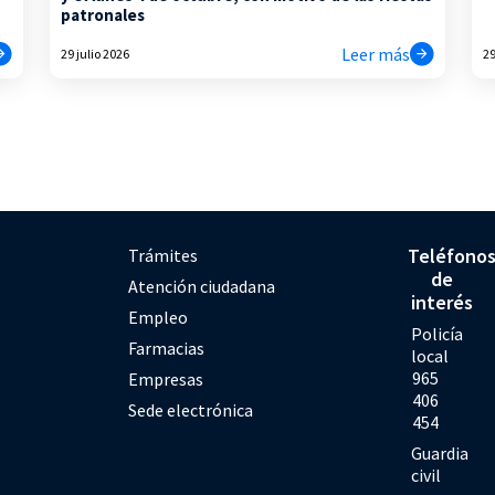
patronales
Leer más
29 julio 2026
29
Teléfono
Trámites
de
Atención ciudadana
interés
Empleo
Policía
Farmacias
local
965
Empresas
406
Sede electrónica
454
Guardia
civil