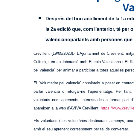
Va
Després del bon acolliment de la 1a edi
la 2a edició que, com l’anterior, té per
valencianoparlants amb persones que 
Crevillent (19/05/2023).- L’Ajuntament de Crevillent, mi
Cultura, i en col·laboració amb Escola Valenciana i El Ra
pel valencià” per animar a participar a totes aquelles pers
El “Voluntariat pel valencià” consisteix a posar en cont
parlar valencià o reforçar-ne l’aprenentatge. Per tan
voluntaris com aprenents, interessades a formar part d
apareixen a la web d’AVIVA Crevillent:
https://www.crevill
Els voluntaris i les voluntàries destinaran, almenys, u
amb el seu aprenent corresponent per tal de conversar.