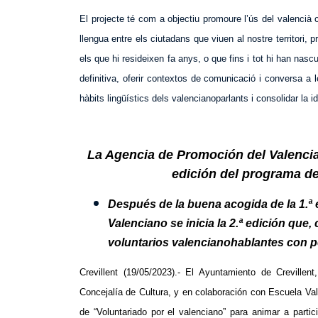
El projecte té com a objectiu promoure l’ús del valencià c
llengua entre els ciutadans que viuen al nostre territori, 
els que hi resideixen fa anys, o que fins i tot hi han nasc
definitiva, oferir contextos de comunicació i conversa a 
hàbits lingüístics dels valencianoparlants i consolidar la i
La Agencia de Promoción del Valenciano
edición del programa de
Después de la buena acogida de la 1.ª 
Valenciano se inicia la 2.ª edición que,
voluntarios valencianohablantes con 
Crevillent (19/05/2023).- El Ayuntamiento de Creville
Concejalía de Cultura, y en colaboración con Escuela Val
de “Voluntariado por el valenciano” para animar a parti