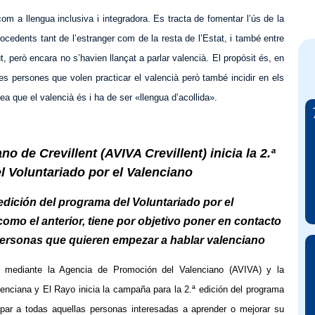
om a llengua inclusiva i integradora. Es tracta de fomentar l’ús de la
procedents tant de l’estranger com de la resta de l’Estat, i també entre
ut, però encara no s’havien llançat a parlar valencià. El propòsit és, en
les persones que volen practicar el valencià però també incidir en els
dea que el valencià és i ha de ser «llengua d’acollida».
 de Crevillent (AVIVA Crevillent) inicia la 2.ª
l Voluntariado por el Valenciano
edición del programa del Voluntariado por el
 como el anterior, tiene por objetivo poner en contacto
personas que quieren empezar a hablar valenciano
nt, mediante la Agencia de Promoción del Valenciano (AVIVA) y la
enciana y El Rayo inicia la campaña para la 2.ª edición del programa
cipar a todas aquellas personas interesadas a aprender o mejorar su