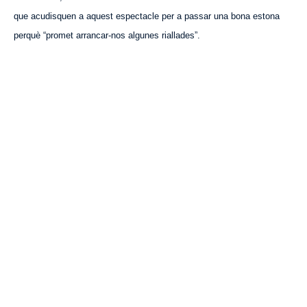
que acudisquen a
aquest
espectacle per a passar una bona estona
perquè “promet arrancar-nos algunes riallades”.
VISITA CREVILLENT