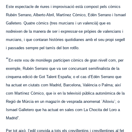
Este espectacle de riures i improvisació està compost pels còmics
Rubén Serrano, Alberto Abril, Martínez Cómico, Edén Serrano i Ismael
Galletero. Quatre còmics (tres murcians i un valencià) que es
nodreixen de la manera de ser i expressar-se pròpies de valencians i
murcians, i que contaran històries quotidianes amb el seu propi segell
i passades sempre pel tamís del bon rotllo.
“
En este xou
de monòlegs
participen còmics de gran nivell com, per
exemple, Ru
bén
Serrano que va ser concursant semifinalista de la
cinquena edició de Got Talent España; o el cas d’Edén Serrano que
ha actuat en ciutats com Madrid, Barcelona, València o Palma; així
com Martínez Cómico, que
ix
en la televisió pública autonòmica de la
Regió de Múrcia en un magazín de vesprada anomenat `Ailoviu´; o
Ismael Galletero que ha actuat en sales com La Chocita del Loro a
Madrid”.
Per tot això, l’edil convida a tots els crevillentins i crevillentines al fet