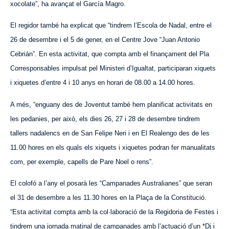
xocolate”, ha avançat el García Magro.
El regidor també ha explicat que “tindrem l’Escola de Nadal, entre el
26 de desembre i el 5 de gener, en el Centre Jove “Juan Antonio
Cebrián”. En esta activitat, que compta amb el finançament del Pla
Corresponsables impulsat pel Ministeri d’Igualtat, participaran xiquets
i xiquetes d’entre 4 i 10 anys en horari de 08.00 a 14.00 hores.
A més, “enguany des de Joventut també hem planificat activitats en
les pedanies, per això, els dies 26, 27 i 28 de desembre tindrem
tallers nadalencs en de San
Felipe Neri
i en El Re
alengo
des de les
11.00 hores en els quals els xiquets i xiquetes podran fer manualitats
com, per exemple, capells de Pa
re
Noel o rens”.
El colofó a l’any el posarà les “Campanades Australianes” que seran
el 31 de desembre a les 11.30 hores en la Plaça de la Constitució.
“Esta activitat compta amb la col·laboració de la Regidoria de Festes i
tindrem una jornada matinal de campanades amb l’actuació d’un *Dj i