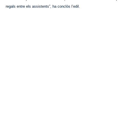
regals entre els assistents”, ha conclòs l’edil.
VISITA CREVILLENT