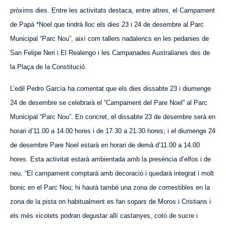
pròxims dies. Entre les activitats destaca, entre altres, el Campament
de Papà *Noel que tindrà lloc els dies 23 i 24 de desembre al Parc
Municipal “Parc Nou”, així com tallers nadalencs en les pedanies de
San
Felipe Neri
i El Re
alengo
i les Campanades Australianes des de
la Plaça de la Constitució.
L’edil Pedro García ha comentat que els dies dissabte 23 i diumenge
24 de desembre se celebrarà el “Campament de
l Pare
Noel” al Parc
Municipal “Parc Nou”. En concret, el dissabte 23 de desembre serà en
horari d’11.00 a 14.00 hores i de 17.30 a 21.30 hores; i el diumenge 24
de desembre
Pare N
oel estarà en horari de demà d’11.00 a 14.00
hores. Esta activitat estarà ambientada amb la presència d’elfos i de
neu. “El campament comptarà amb decoració i quedarà integrat i molt
bonic en el Parc Nou; hi haurà també una zona de comestibles en la
zona de la pista on habitualment es fan sopars de Moros i Cristians i
els més xicotets podran degustar allí castanyes, cotó de sucre i