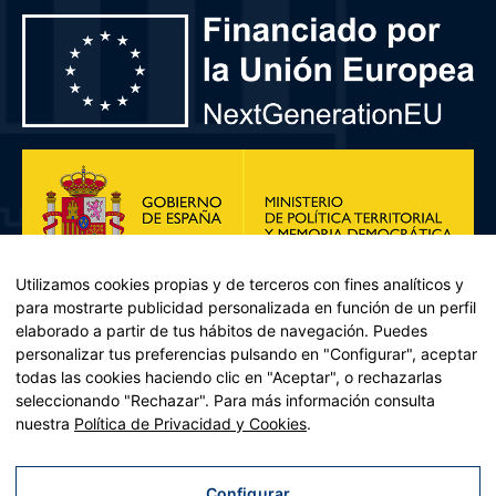
Utilizamos cookies propias y de terceros con fines analíticos y
para mostrarte publicidad personalizada en función de un perfil
elaborado a partir de tus hábitos de navegación. Puedes
personalizar tus preferencias pulsando en "Configurar", aceptar
todas las cookies haciendo clic en "Aceptar", o rechazarlas
seleccionando "Rechazar". Para más información consulta
Plan de Recuperación, Transformación y Resiliencia – Financiado por
nuestra
Política de Privacidad y Cookies
.
la Unión Europea << Next Generation EU>> Mecanismo de
Recuperación y resiliencia, establecido por el Reglamento (UE)
2021/241 del Parlamento Europeo y del Consejo, de 12 de febrero
Configurar