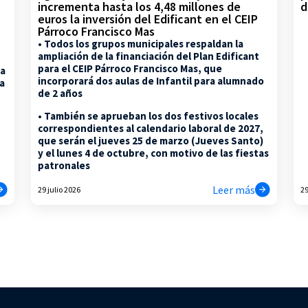
d
incrementa hasta los 4,48 millones de
euros la inversión del Edificant en el CEIP
Párroco Francisco Mas
• Todos los grupos municipales respaldan la
ampliación de la financiación del Plan Edificant
para el CEIP Párroco Francisco Mas, que
la
incorporará dos aulas de Infantil para alumnado
na
de 2 años
• También se aprueban los dos festivos locales
correspondientes al calendario laboral de 2027,
que serán el jueves 25 de marzo (Jueves Santo)
y el lunes 4 de octubre, con motivo de las fiestas
patronales
Leer más
29 julio 2026
29