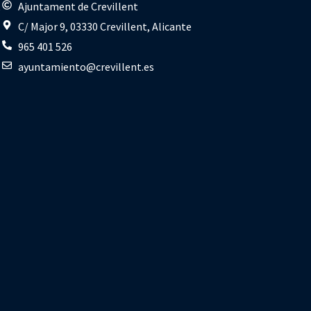
s
Ajuntament de Crevillent
C/ Major 9, 03330 Crevillent, Alicante
965 401 526
ayuntamiento@crevillent.es