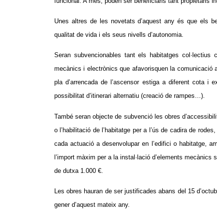
funcional. A més, poden ser beneficiaris tant propietaris i
Unes altres de les novetats d’aquest any és que els ben
qualitat de vida i els seus nivells d’autonomia.
Seran subvencionables tant els habitatges col·lectius co
mecànics i electrònics que afavorisquen la comunicació amb 
pla d’arrencada de l’ascensor estiga a diferent cota i 
possibilitat d’itinerari alternatiu (creació de rampes…).
També seran objecte de subvenció les obres d’accessibilita
o l’habilitació de l’habitatge per a l’ús de cadira de rodes
cada actuació a desenvolupar en l’edifici o habitatge, 
l’import màxim per a la instal·lació d’elements mecànics s
de dutxa 1.000 €.
Les obres hauran de ser justificades abans del 15 d’octubr
gener d’aquest mateix any.