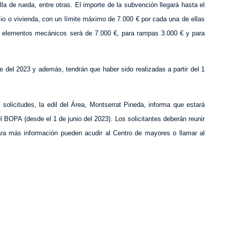
lla de rueda, entre otras. El importe de la subvención llegará hasta el
cio o vivienda, con un límite máximo de 7.000 € por cada una de ellas
e elementos mecánicos será de 7.000 €, para rampas 3.000 € y para
e del 2023 y además, tendrán que haber sido realizadas a partir del 1
 solicitudes, la edil del Área, Montserrat Pineda, informa que estará
 BOPA (desde el 1 de junio del 2023). Los solicitantes deberán reunir
Para más información pueden acudir al Centro de mayores o llamar al