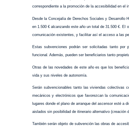
correspondiente a la promoción de la accesibilidad en el i
Desde la Concejalía de Derechos Sociales y Desarrollo 
en 1.500 € alcanzando este año un total de 31.500 €. El ob
comunicación existentes, y facilitar así el acceso a las 
Estas subvenciones podrán ser solicitadas tanto por
funcional. Además, pueden ser beneficiarios tanto propiet
Otras de las novedades de este año es que los beneficia
vida y sus niveles de autonomía.
Serán subvencionables tanto las viviendas colectivas c
mecánicos y electrónicos que favorezcan la comunicación
lugares donde el plano de arranque del ascensor esté a di
aislados sin posibilidad de itinerario alternativo (creació
También serán objeto de subvención las obras de accesibil