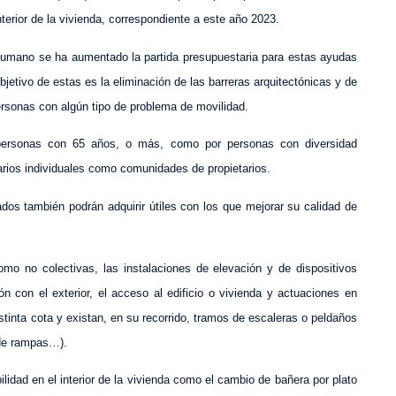
nterior de la vivienda, correspondiente a este año 2023.
Humano se ha aumentado la partida presupuestaria para estas ayudas
jetivo de estas es la eliminación de las barreras arquitectónicas y de
personas con algún tipo de problema de movilidad.
 personas con 65 años, o más, como por personas con diversidad
arios individuales como comunidades de propietarios.
dos también podrán adquirir útiles con los que mejorar su calidad de
omo no colectivas, las instalaciones de elevación y de dispositivos
 con el exterior, el acceso al edificio o vivienda y actuaciones en
stinta cota y existan, en su recorrido, tramos de escaleras o peldaños
n de rampas…).
idad en el interior de la vivienda como el cambio de bañera por plato