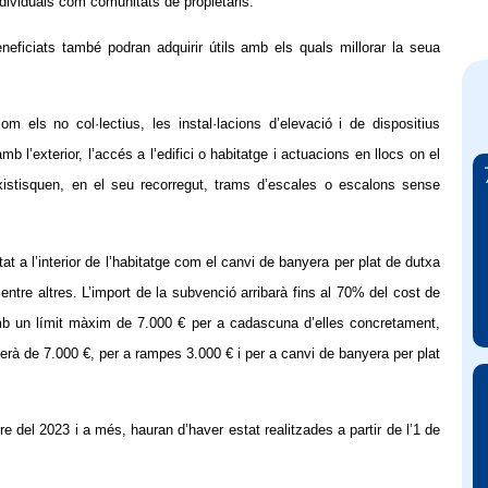
ndividuals com comunitats de propietaris.
eficiats també podran adquirir útils amb els quals millorar la seua
m els no col·lectius, les instal·lacions d’elevació i de dispositius
l’exterior, l’accés a l’edifici o habitatge i actuacions en llocs on el
existisquen, en el seu recorregut, trams d’escales o escalons sense
t a l’interior de l’habitatge com el canvi de banyera per plat de dutxa
, entre altres. L’import de la subvenció arribarà fins al 70% del cost de
amb un límit màxim de 7.000 € per a cadascuna d’elles concretament,
erà de 7.000 €, per a rampes 3.000 € i per a canvi de banyera per plat
e del 2023 i a més, hauran d’haver estat realitzades a partir de l’1 de