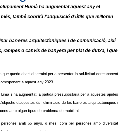
nvolupament Humà ha augmentat aquest any el
és, també cobrirà l’adquisició d’útils que milloren
ar barreres arquitectòniques i de comunicació, així
, rampes o canvis de banyera per plat de dutxa, i que
a que queda obert el termini per a presentar la sol·licitud corresponent
e, corresponent a aquest any 2023.
Humà s’ha augmentat la partida pressupostària per a aquestes ajudes
objectiu d’aquestes és l’eliminació de les barreres arquitectòniques i
ersones amb algun tipus de problema de mobilitat.
er persones amb 65 anys, o més, com per persones amb diversitat