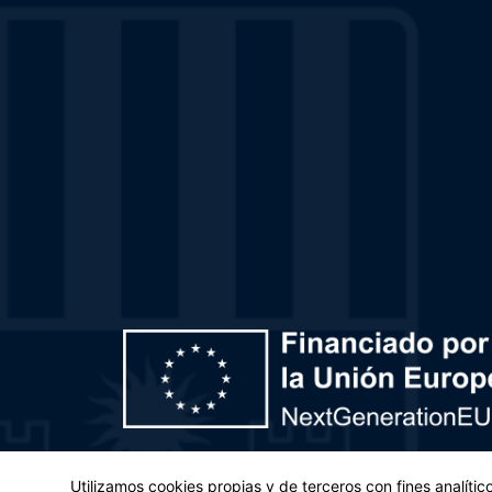
Plan de Recuperación, Transformación y Resiliencia – 
Utilizamos cookies propias y de terceros con fines analíti
(UE) 2021/241 del Parlamento Europeo y del Con