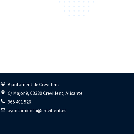
s
Ajuntament de Crevillent
C/ Major 9, 03330 Crevillent, Alicante
965 401 526
ayuntamiento@crevillent.es