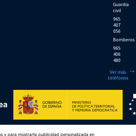
Guardia
civil
965
407
056
Bomberos
965
406
480
Ver más
teléfonos
Financiado por la Unión Europea << Next Generation EU>> Mecanismo de Rec
cos y para mostrarte publicidad personalizada en
sejo, de 12 de febrero de 2021. Componente 11, Inversión 2 del PRTR gestio