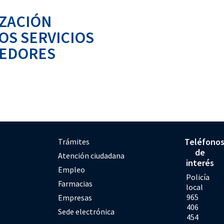
IZACIÓN
LOS SERVICIOS
EEDORES
Teléfono
Trámites
de
Atención ciudadana
interés
Empleo
Policía
Farmacias
local
965
Empresas
406
Sede electrónica
454