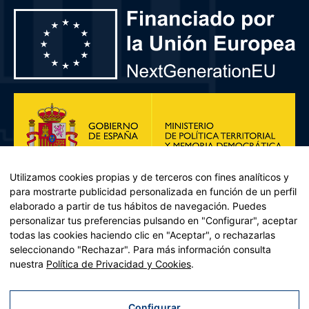
Utilizamos cookies propias y de terceros con fines analíticos y
para mostrarte publicidad personalizada en función de un perfil
elaborado a partir de tus hábitos de navegación. Puedes
personalizar tus preferencias pulsando en "Configurar", aceptar
todas las cookies haciendo clic en "Aceptar", o rechazarlas
seleccionando "Rechazar". Para más información consulta
Plan de Recuperación, Transformación y Resiliencia – Financiado por
nuestra
Política de Privacidad y Cookies
.
la Unión Europea << Next Generation EU>> Mecanismo de
Recuperación y resiliencia, establecido por el Reglamento (UE)
2021/241 del Parlamento Europeo y del Consejo, de 12 de febrero
Configurar