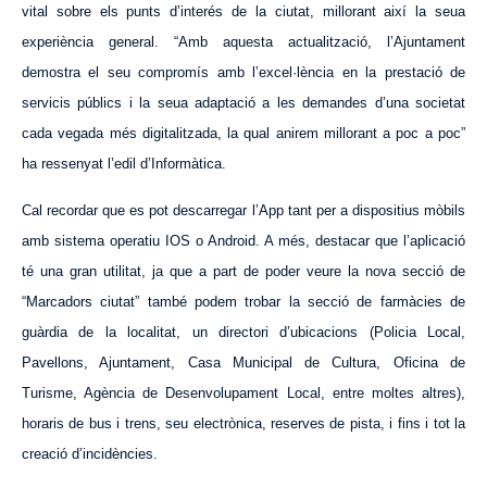
vital sobre els punts d’interés de la ciutat, millorant així la seua
experiència general. “Amb
aquesta
actualització, l’Ajuntament
demostra el seu compromís amb l’excel·lència en la prestació de
servicis públics i la seua adaptació a les demandes d’una societat
cada vegada més digitalitzada, la qual anirem millorant a poc a poc”
ha ressenyat l’edil d’Informàtica.
Cal recordar que es pot descarregar l’App tant per a dispositius mòbils
amb sistema operatiu IOS o Android. A més, destacar que l’aplicació
té una gran utilitat, ja que a part de poder veure la nova secció de
“Marcadors ciutat” també podem trobar la secció de farmàcies de
guàrdia de la localitat, un directori d’ubicacions (Policia Local,
Pavellons, Ajuntament, Casa Municipal de Cultura, Oficina de
Turisme, Agència de
Desenvolupament
Local, entre moltes altres),
horaris de bus i trens, seu electrònica, reserves de pista, i fins i tot la
creació d’incidències.