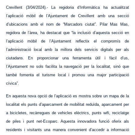
Crevillent (3/04/2024).-
La regidoria d’Informàtica ha actualitzat
l’aplicació mòbil de l’Ajuntament de Crevillent amb una secció
d’ubicacions amb el nom de “Marcadors ciutat”. Pilar Mas Mas,
regidora de l’àrea, ha destacat que “la inclusió d’
aquesta
secció en
l’aplicació mòbil de l’Ajuntament reflectix el compromís de
l’administració local amb la millora dels servicis digitals per als
ciutadans. En proporcionar una ferramenta útil i fàcil d’us,
l’Ajuntament no sols facilita la navegació per la localitat, sinó que
també fomenta el turisme local i promou una major participació
cívica”.
En
aquesta
nova opció de l’aplicació es mostra sobre un mapa de la
localitat els punts d’aparcament de mobilitat reduïda, aparcament per
a bicicletes, recàrregues de vehicles elèctrics, punts wifi, reciclatge
de piles i punt net-Ecoparc.
Aquesta
innovadora funció oferix als
residents i visitants una manera convenient d’accedir a informació