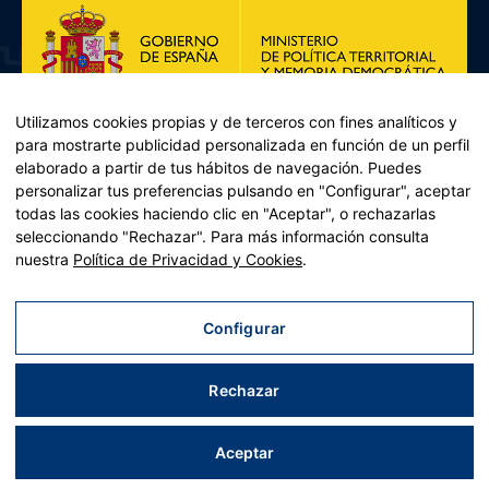
Utilizamos cookies propias y de terceros con fines analíticos y
para mostrarte publicidad personalizada en función de un perfil
elaborado a partir de tus hábitos de navegación. Puedes
personalizar tus preferencias pulsando en "Configurar", aceptar
todas las cookies haciendo clic en "Aceptar", o rechazarlas
seleccionando "Rechazar". Para más información consulta
Plan de Recuperación, Transformación y Resiliencia – Financiado por
nuestra
Política de Privacidad y Cookies
.
la Unión Europea << Next Generation EU>> Mecanismo de
Recuperación y resiliencia, establecido por el Reglamento (UE)
2021/241 del Parlamento Europeo y del Consejo, de 12 de febrero
Configurar
de 2021. Componente 11, Inversión 2 del PRTR gestionado por el
Ministerio de Política territorial.
Rechazar
Aviso legal
|
Política de privacidad
|
Política de cookies
|
Accesibilidad
|
Mapa web
| Desarrollado por
Tres
tristes
tigres
Aceptar