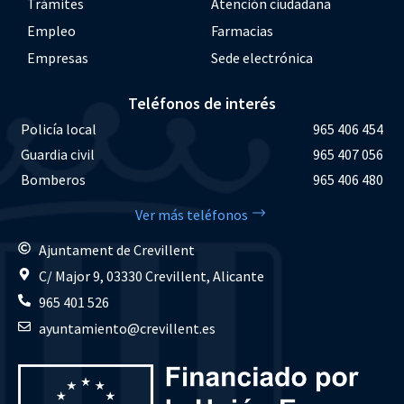
Trámites
Atención ciudadana
Empleo
Farmacias
Empresas
Sede electrónica
Teléfonos de interés
Policía local
965 406 454
Guardia civil
965 407 056
Bomberos
965 406 480
Ver más teléfonos
Ajuntament de Crevillent
C/ Major 9, 03330 Crevillent, Alicante
965 401 526
ayuntamiento@crevillent.es