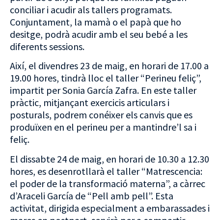
conciliar i acudir als tallers programats.
Conjuntament, la mamà o el papà que ho
desitge, podrà acudir amb el seu bebé a les
diferents sessions.
Així, el divendres 23 de maig, en horari de 17.00 a
19.00 hores, tindrà lloc el taller “Perineu feliç”,
impartit per Sonia García Zafra. En este taller
pràctic, mitjançant exercicis articulars i
posturals, podrem conéixer els canvis que es
produïxen en el perineu per a mantindre’l sa i
feliç.
El dissabte 24 de maig, en horari de 10.30 a 12.30
hores, es desenrotllarà el taller “Matrescencia:
el poder de la transformació materna”, a càrrec
d’Araceli García de “Pell amb pell”. Esta
activitat, dirigida especialment a embarassades i