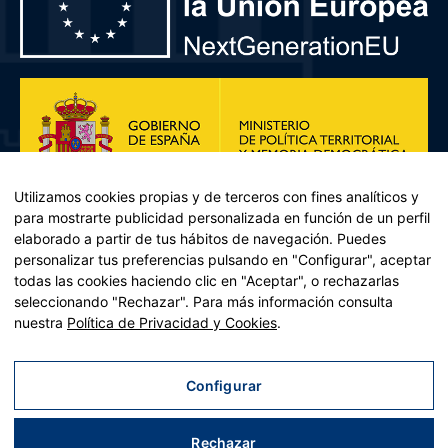
Utilizamos cookies propias y de terceros con fines analíticos y
para mostrarte publicidad personalizada en función de un perfil
elaborado a partir de tus hábitos de navegación. Puedes
personalizar tus preferencias pulsando en "Configurar", aceptar
todas las cookies haciendo clic en "Aceptar", o rechazarlas
seleccionando "Rechazar". Para más información consulta
Plan de Recuperación, Transformación y Resiliencia – Financiado por
nuestra
Política de Privacidad y Cookies
.
la Unión Europea << Next Generation EU>> Mecanismo de
Recuperación y resiliencia, establecido por el Reglamento (UE)
2021/241 del Parlamento Europeo y del Consejo, de 12 de febrero
Configurar
de 2021. Componente 11, Inversión 2 del PRTR gestionado por el
Ministerio de Política territorial.
Rechazar