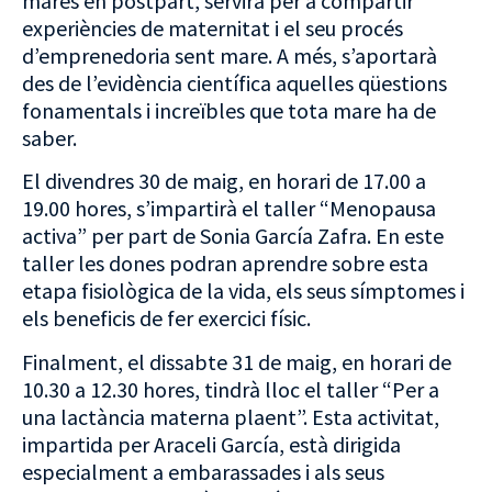
mares en postpart, servirà per a compartir
experiències de maternitat i el seu procés
d’emprenedoria sent mare. A més, s’aportarà
des de l’evidència científica aquelles qüestions
fonamentals i increïbles que tota mare ha de
saber.
El divendres 30 de maig, en horari de 17.00 a
19.00 hores, s’impartirà el taller “Menopausa
activa” per part de Sonia García Zafra. En este
taller les dones podran aprendre sobre esta
etapa fisiològica de la vida, els seus símptomes i
els beneficis de fer exercici físic.
Finalment, el dissabte 31 de maig, en horari de
10.30 a 12.30 hores, tindrà lloc el taller “Per a
una lactància materna plaent”. Esta activitat,
impartida per Araceli García, està dirigida
especialment a embarassades i als seus