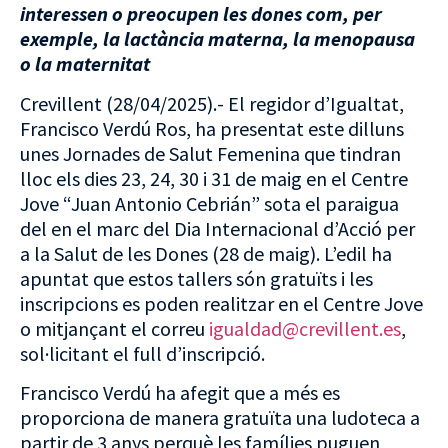
interessen o preocupen les dones com, per
exemple, la lactància materna, la menopausa
o la maternitat
Crevillent (28/04/2025).- El regidor d’Igualtat,
Francisco Verdú Ros, ha presentat este dilluns
unes Jornades de Salut Femenina que tindran
lloc els dies 23, 24, 30 i 31 de maig en el Centre
Jove “Juan Antonio Cebrián” sota el paraigua
del en el marc del Dia Internacional d’Acció per
a la Salut de les Dones (28 de maig). L’edil ha
apuntat que estos tallers són gratuïts i les
inscripcions es poden realitzar en el Centre Jove
o mitjançant el correu
igualdad@crevillent.es
,
sol·licitant el full d’inscripció.
Francisco Verdú ha afegit que a més es
proporciona de manera gratuïta una ludoteca a
partir de 3 anys perquè les famílies puguen