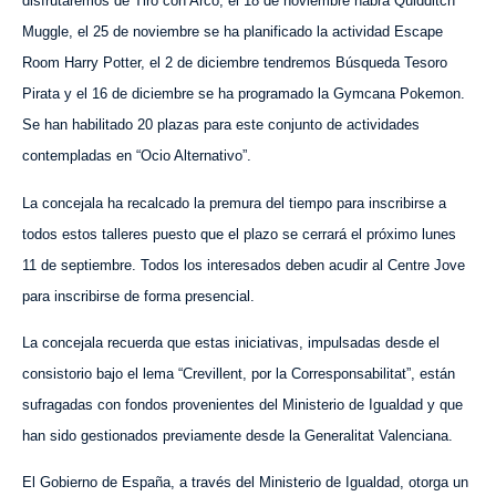
disfrutaremos de Tiro con Arco, el 18 de noviembre habrá Quidditch
Muggle, el 25 de noviembre se ha planificado la actividad Escape
Room Harry Potter, el 2 de diciembre tendremos Búsqueda Tesoro
Pirata y el 16 de diciembre se ha programado la Gymcana Pokemon.
Se han habilitado 20 plazas para este conjunto de actividades
contempladas en “Ocio Alternativo”.
La concejala ha recalcado la premura del tiempo para inscribirse
a
todos estos talleres
puesto que el plazo se cerrará el próximo lunes
11 de septiembre. Todos los interesados deben acudir al Centre Jove
para inscribirse de forma presencial.
La concejala recuerda que esta
s
iniciativa
s
, impulsada
s
desde el
consistorio bajo el lema “Crevillent, por la Corresponsabilitat”, está
n
sufragada
s
con fondos provenientes del Ministerio de Igualdad y que
han sido gestionados previamente desde la Generalitat Valenciana.
El Gobierno de España, a través del Ministerio de Igualdad, otorga un