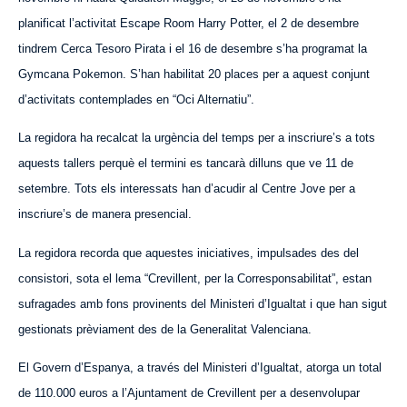
planificat l’activitat
Escape
Room Harry Potter, el 2 de desembre
tindrem Cerca Tesoro Pirata i el 16 de desembre s’ha programat la
Gymcana Pokemon. S’han habilitat 20 places per a aquest conjunt
d’activitats contemplades en “Oci Alternatiu”.
La regidora ha recalcat la urgència del temps per a inscriure’s a tots
aquests tallers perquè el termini es tancarà dilluns que ve 11 de
setembre. Tots els interessats han d’acudir al Centre Jove per a
inscriure’s de manera presencial.
La regidora recorda que aquestes iniciatives, impulsades des del
consistori, sota el lema “Crevillent, per la Corresponsabilitat”, estan
sufragades amb fons provinents del Ministeri d’Igualtat i que han sigut
gestionats prèviament des de la Generalitat Valenciana.
El Govern d’Espanya, a través del Ministeri d’Igualtat, atorga un total
de 110.000 euros a l’Ajuntament de Crevillent per a desenvolupar