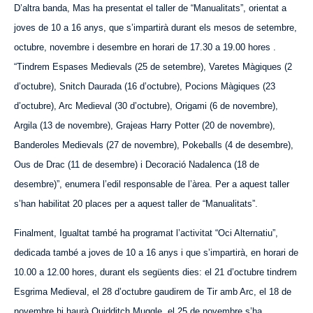
D’altra banda, M
a
s ha presentat el taller de “Manualitats”, orientat a
joves de 10 a 16 anys, que s’impartirà durant els mesos de setembre,
octubre, novembre i desembre en horari de 17.30 a 19.00 hores .
“Tindrem Espases Medievals (25 de setembre), Varetes Màgiques (2
d’octubre), Snitch Daurada (16 d’octubre), Pocions Màgiques (23
d’octubre), Arc Medieval (30 d’octubre), Origami (6 de novembre),
Argila (13 de novembre), Grajeas Harry Potter (20 de novembre),
Banderoles Medievals (27 de novembre), Pokeballs (4 de desembre),
Ous de Drac (11 de desembre) i Decoració Nadalenca (18 de
desembre)”, enumera l’edil responsable de l’àrea. Per a aquest taller
s’han habilitat 20 places per a aquest taller de “Manualitats”.
Finalment, Igualtat també ha programat l’activitat “Oci Alternatiu”,
dedicada també a joves de 10 a 16 anys i que s’impartirà, en horari de
10.00 a 12.00 hores, durant els següents dies: el 21 d’octubre tindrem
Esgrima Medieval, el 28 d’octubre gaudirem de Tir amb Arc, el 18 de
novembre hi haurà Quidditch Muggle, el 25 de novembre s’ha