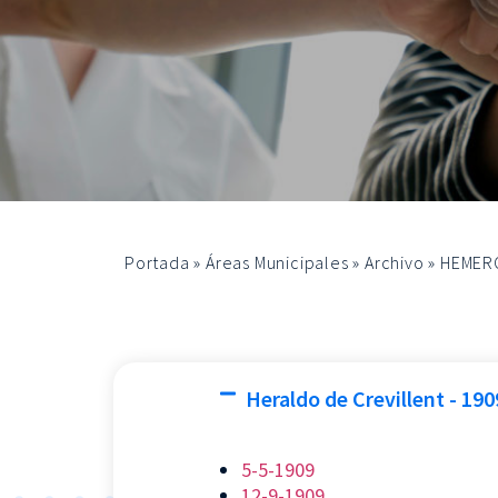
Portada
»
Áreas Municipales
»
Archivo
»
HEMER
Heraldo de Crevillent - 190
5-5-1909
12-9-1909