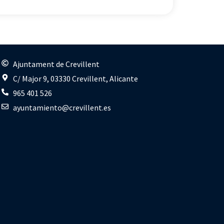
s
Ajuntament de Crevillent
C/ Major 9, 03330 Crevillent, Alicante
965 401 526
ayuntamiento@crevillent.es