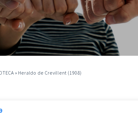
OTECA
»
Heraldo de Crevillent (1908)
9