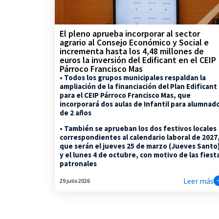
El pleno aprueba incorporar al sector
agrario al Consejo Económico y Social e
incrementa hasta los 4,48 millones de
euros la inversión del Edificant en el CEIP
Párroco Francisco Mas
• Todos los grupos municipales respaldan la
ampliación de la financiación del Plan Edificant
para el CEIP Párroco Francisco Mas, que
incorporará dos aulas de Infantil para alumnad
de 2 años
• También se aprueban los dos festivos locales
correspondientes al calendario laboral de 2027
que serán el jueves 25 de marzo (Jueves Santo
y el lunes 4 de octubre, con motivo de las fiest
patronales
Leer más
29 julio 2026