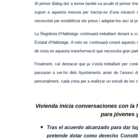
Al primer diàleg dut a terme també va acudir el primer ti
suport a aquesta mesura per tractar-se d’una situació
necessitat per estabilitzar els preus i adaptar-los així al po
La Regidoria d’Habitatge continuarà treballant donant a c
Estatal d’Habitatge. A més es continuarà creant aquests e
de vista en aquesta transformació que necessita gran part 
Finalment, cal destacar que ja s’està treballant per con
passaran a ser-ho dels Ajuntaments arran de l’anunci d
personalment, cada zona per a realitzar un estudi de les z
Vivienda inicia conversaciones con la f
para jóvenes y
Tras el acuerdo alcanzado para dar lug
pretende dotar como derecho Constitu