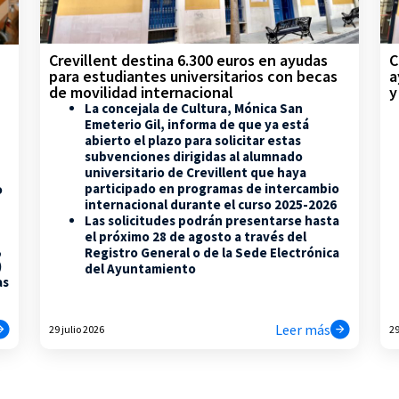
Crevillent destina 6.300 euros en ayudas
C
para estudiantes universitarios con becas
a
de movilidad internacional
y
La concejala de Cultura, Mónica San
Emeterio Gil, informa de que ya está
abierto el plazo para solicitar estas
subvenciones dirigidas al alumnado
universitario de Crevillent que haya
participado en programas de intercambio
o
internacional durante el curso 2025-2026
Las solicitudes podrán presentarse hasta
el próximo 28 de agosto a través del
,
Registro General o de la Sede Electrónica
)
del Ayuntamiento
as
Leer más
29 julio 2026
29