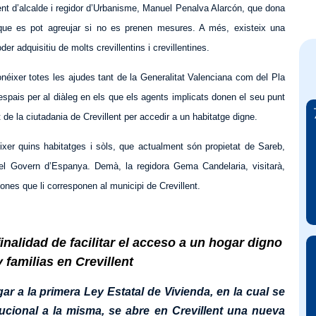
nent d’alcalde i regidor d’Urbanisme, Manuel Penalva Alarcón, que dona
 que es pot agreujar si no es prenen mesures. A més, existeix una
der adquisitiu de molts crevillentins i crevillentines.
onéixer totes les ajudes tant de la Generalitat Valenciana com del Pla
spais per al diàleg en els que els agents implicats donen el seu punt
de la ciutadania de Crevillent per accedir a un habitatge digne.
éixer quins habitatges i sòls, que actualment són propietat de Sareb,
el Govern d’Espanya. Demà, la regidora Gema Candelaria, visitarà,
ones que li corresponen al municipi de Crevillent.
inalidad de facilitar el acceso a un hogar digno
 familias en Crevillent
ar a la primera Ley Estatal de Vivienda, en la cual se
cional a la misma, se abre en Crevillent una nueva