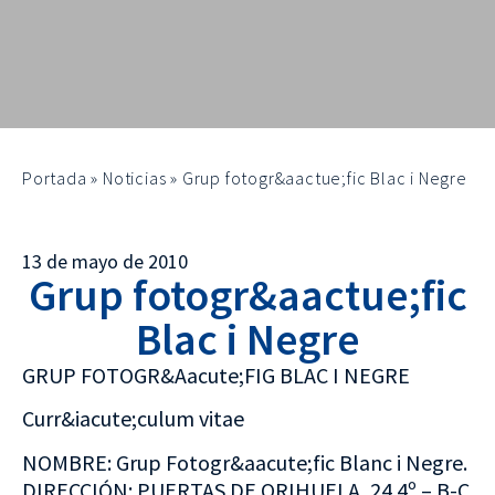
Portada
»
Noticias
»
Grup fotogr&aactue;fic Blac i Negre
13 de mayo de 2010
Grup fotogr&aactue;fic
Blac i Negre
GRUP FOTOGR&Aacute;FIG BLAC I NEGRE
Curr&iacute;culum vitae
NOMBRE: Grup Fotogr&aacute;fic Blanc i Negre.
DIRECCIÓN: PUERTAS DE ORIHUELA, 24 4º – B-C