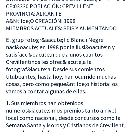
CP:03330 POBLACIÓN: CREVILLENT
PROVINCIA: ALICANTE
A&Ntilde;O CREACIÓN: 1998
MIEMBROS ACTUALES: SEIS Y AUMENTANDO
El grup fotogr&aacute;fic Blanc i Negre
naci&oacute; en 1998 por la ilusi&oacute;n y
satisfacci&oacute;n que a unos cuantos
Crevillentinos les ofrec&iacute;a la
fotograf&iacute;a. Desde sus comienzos
titubeantes, hasta hoy, han ocurrido muchas
cosas, pero como peque&ntilde;o historial os
vamos a contar algunas de ellas.
1. Sus miembros han obtenidos
numeros&iacute;simos premios tanto a nivel
local como nacional, desde concursos como la
Semana Santa y Moros y Cristianos de Crevillent,