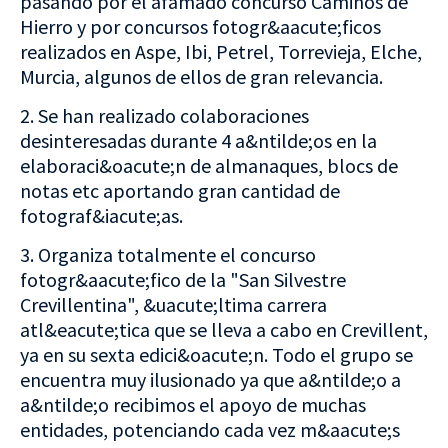
pasando por el afamado concurso Caminos de
Hierro y por concursos fotogr&aacute;ficos
realizados en Aspe, Ibi, Petrel, Torrevieja, Elche,
Murcia, algunos de ellos de gran relevancia.
2. Se han realizado colaboraciones
desinteresadas durante 4 a&ntilde;os en la
elaboraci&oacute;n de almanaques, blocs de
notas etc aportando gran cantidad de
fotograf&iacute;as.
3. Organiza totalmente el concurso
fotogr&aacute;fico de la "San Silvestre
Crevillentina", &uacute;ltima carrera
atl&eacute;tica que se lleva a cabo en Crevillent,
ya en su sexta edici&oacute;n. Todo el grupo se
encuentra muy ilusionado ya que a&ntilde;o a
a&ntilde;o recibimos el apoyo de muchas
entidades, potenciando cada vez m&aacute;s