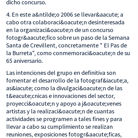
dicho concurso.
4. En este a&ntilde;o 2006 se llevar&aacute; a
cabo otra colaboraci&oacute;n desinteresada
en la organizaci&oacute;n de un concurso
fotogr&aacute;fico sobre un paso de la Semana
Santa de Crevillent, concretamente " El Pas de
la Burreta", como conmemoraci&oacute;n de su
65 aniversario.
Las intenciones del grupo en definitiva son
fomentar el desarrollo de la fotograf&iacute;a,
as&iacute; como la divulgaci&oacute;n de las
t&eacute;cnicas e innovaciones del sector,
proyecci&oacute;n y apoyo a j&oacute;venes
artistas y la realizaci&oacute;n de cuantas
actividades se programen a tales fines y para
llevar a cabo su cumplimiento se realizan
reuniones, exposiciones fotogr&aacute;ficas,