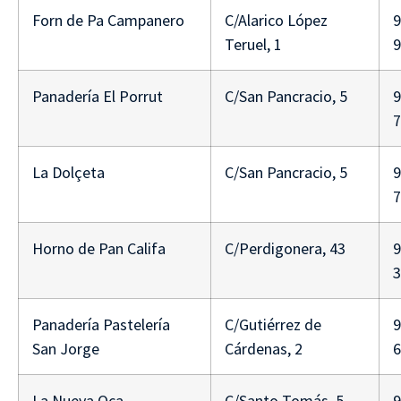
Forn de Pa Campanero
C/Alarico López
9
Teruel, 1
9
Panadería El Porrut
C/San Pancracio, 5
9
7
La Dolçeta
C/San Pancracio, 5
9
7
Horno de Pan Califa
C/Perdigonera, 43
9
3
Panadería Pastelería
C/Gutiérrez de
9
San Jorge
Cárdenas, 2
6
La Nueva Oca
C/Santo Tomás, 5
9