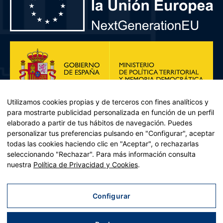
Utilizamos cookies propias y de terceros con fines analíticos y
para mostrarte publicidad personalizada en función de un perfil
elaborado a partir de tus hábitos de navegación. Puedes
personalizar tus preferencias pulsando en "Configurar", aceptar
todas las cookies haciendo clic en "Aceptar", o rechazarlas
seleccionando "Rechazar". Para más información consulta
Plan de Recuperación, Transformación y Resiliencia – Financiado por
nuestra
Política de Privacidad y Cookies
.
la Unión Europea << Next Generation EU>> Mecanismo de
Recuperación y resiliencia, establecido por el Reglamento (UE)
2021/241 del Parlamento Europeo y del Consejo, de 12 de febrero
Configurar
de 2021. Componente 11, Inversión 2 del PRTR gestionado por el
Ministerio de Política territorial.