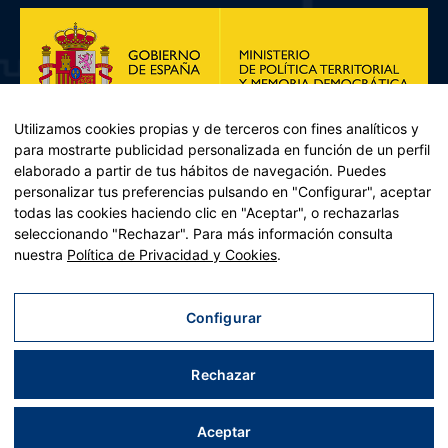
Utilizamos cookies propias y de terceros con fines analíticos y
para mostrarte publicidad personalizada en función de un perfil
elaborado a partir de tus hábitos de navegación. Puedes
personalizar tus preferencias pulsando en "Configurar", aceptar
todas las cookies haciendo clic en "Aceptar", o rechazarlas
seleccionando "Rechazar". Para más información consulta
Plan de Recuperación, Transformación y Resiliencia – Financiado por
nuestra
Política de Privacidad y Cookies
.
la Unión Europea << Next Generation EU>> Mecanismo de
Recuperación y resiliencia, establecido por el Reglamento (UE)
2021/241 del Parlamento Europeo y del Consejo, de 12 de febrero
Configurar
de 2021. Componente 11, Inversión 2 del PRTR gestionado por el
Ministerio de Política territorial.
Rechazar
Aviso legal
|
Política de privacidad
|
Política de cookies
|
Accesibilidad
|
Mapa web
| Desarrollado por
Tres
tristes
tigres
Aceptar