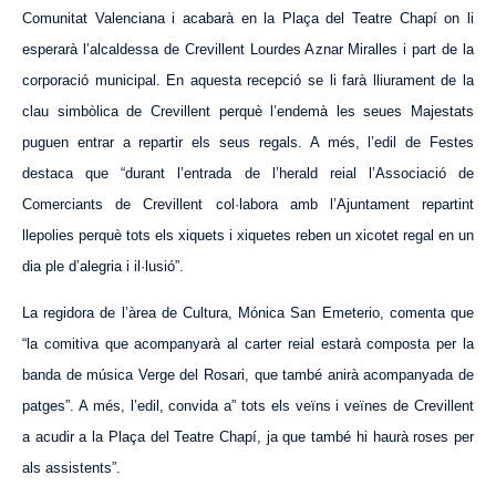
Comunitat Valenciana i acabarà en la Plaça del Teatre Chapí on li
esperarà l’alcaldessa de Crevillent Lourdes Aznar Miralles i part de la
corporació municipal. En
aquesta
recepció se li farà lliurament de la
clau simbòlica de Crevillent perquè l’endemà les seues Majestats
puguen entrar a repartir els seus regals. A més, l’edil de Festes
destaca que “durant l’entrada de l’herald re
i
al l’Associació de
Comerciants de Crevillent col·labora amb l’Ajuntament repartint
llepolies perquè tots els xiquets i xiquetes reben un xicotet regal en un
dia ple d’alegria i il·lusió”.
La regidora de l’àrea de Cultura, Mónica San Emeterio, comenta que
“la comitiva que acompanyarà al carter re
i
al estarà composta per la
banda de música Verge del Rosari, que també anirà acompanyada de
patges”. A més, l’edil, convida a” tots els veïns i veïnes de Crevillent
a acudir a la Plaça del Teatre Chapí, ja que també hi haurà roses per
als assistents”.