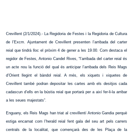
Crevillent (2/1/2024).- La Regidoria de Festes i la Regidoria de Cultura
de l’Excm. Ajuntament de Crevillent presenten l’arribada del carter
re
i
al que tindrà lloc el pròxim 4 de gener a les 19.00. Com destaca el
regidor de Festes, Antonio Candel Rives, “l’arribada del carter re
i
al és
un acte nou la funció del qual és anticipar l’arribada dels Reis Mags
d’Orient llegint el bàndol re
i
al. A més, els xiquets i xiquetes de
Crevillent també podran depositar les cartes amb els desitjos cada
cadascun d’ells en la bústia re
i
al que portarà per a així fer-li-la arribar
a les seues majestats”.
Enguany, els Reis Mags han triat al crevillentí Antonio Gandia perquè
estiga encarnat com l’herald re
i
al fent gala del seu art pels carrers
centrals de la localitat, que començarà des de les Pla
ç
a de la