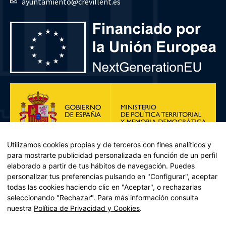
ayuntamiento@crevillent.es
Utilizamos cookies propias y de terceros con fines analíticos y
para mostrarte publicidad personalizada en función de un perfil
elaborado a partir de tus hábitos de navegación. Puedes
personalizar tus preferencias pulsando en "Configurar", aceptar
todas las cookies haciendo clic en "Aceptar", o rechazarlas
seleccionando "Rechazar". Para más información consulta
Plan de Recuperación, Transformación y Resiliencia – Financiado por
nuestra
Política de Privacidad y Cookies
.
la Unión Europea << Next Generation EU>> Mecanismo de