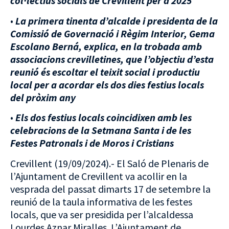
col·lectius socials de Crevillent
per a 2025
•
La primera tinenta d’alcalde i presidenta de la
Comissió de Governació i Règim Interior, Gema
Escolano Berná, explica, en la trobada amb
associacions crevilletines, que l’objectiu d’esta
reunió és escoltar el teixit social i productiu
local per a acordar els dos dies festius locals
del pròxim any
•
Els dos festius locals coincidixen amb les
celebracions de la Setmana Santa i de les
Festes Patronals i de Moros i Cristians
Crevillent (19/09/2024).- El Saló de Plenaris de
l’Ajuntament de Crevillent va acollir en la
vesprada del passat dimarts 17 de setembre la
reunió de la taula informativa de les festes
locals, que va ser presidida per l’alcaldessa
Lourdes Aznar Miralles. L’Ajuntament de