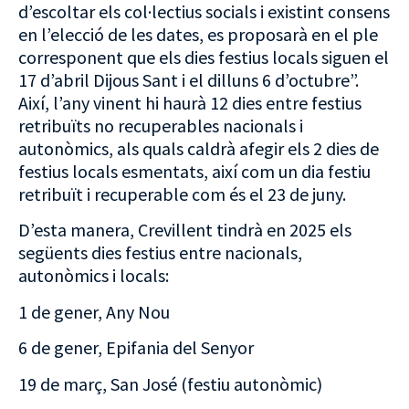
d’escoltar els col·lectius socials i existint consens
en l’elecció de les dates, es proposarà en el ple
corresponent que els dies festius locals siguen el
17 d’abril Dijous Sant i el dilluns 6 d’octubre”.
Així, l’any vinent hi haurà 12 dies entre festius
retribuïts no recuperables nacionals i
autonòmics, als quals caldrà afegir els 2 dies de
festius locals esmentats, així com un dia festiu
retribuït i recuperable com és el 23 de juny.
D’esta manera, Crevillent tindrà en 2025 els
següents dies festius entre nacionals,
autonòmics i locals:
1 de gener, Any Nou
6 de gener, Epifania del Senyor
19 de març, San José (festiu autonòmic)