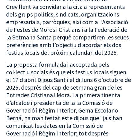
Crevillent va convidar a la cita a representants
dels grups polítics, sindicats, organitzacions
empresarials, parròquies, així com a l’Associació
de Festes de Moros i Cristians i a la Federació de
la Setmana Santa perquè compartiren les seues
preferències amb l’objectiu d’acordar els dos
festius locals del pròxim calendari del 2025.
La proposta formulada i acceptada pels
col·lectiu socials és que els festius locals siguen
el 17 d’abril Dijous Sant i el dilluns 6 d’octubre de
2025, després del cap de setmana gran de les
Entrades Cristiana i Mora. La primera tinenta
d’alcalde i presidenta de la la Comissió de
Governació i Règim Interior, Gema Escolano
Berná, ha manifestat este dijous que “ja s’han
comunicat les dates en la Comissió de
Governació i Règim Interior; tot després