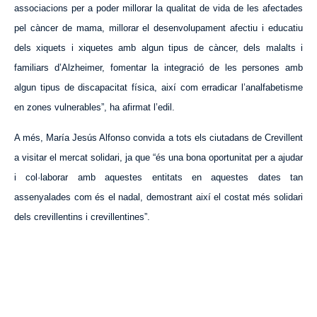
associacions per a poder millorar la qualitat de vida de les afectades
pel càncer de mama, millorar el desenvolupament afectiu i educatiu
dels xiquets i xiquetes amb algun tipus de càncer, dels malalts i
familiars d’Alzheimer, fomentar la integració de les persones amb
algun tipus de discapacitat física, així com erradicar l’analfabetisme
en zones vulnerables”, ha afirmat l’edil.
A més, María Jesús Alfonso convida a tots els ciutadans de Crevillent
a visitar el mercat solidari, ja que “és una bona oportunitat per a ajudar
i col·laborar amb aquestes entitats en aquestes dates tan
assenyalades com és el nadal, demostrant així el costat més solidari
dels crevillentins i crevillentines”.