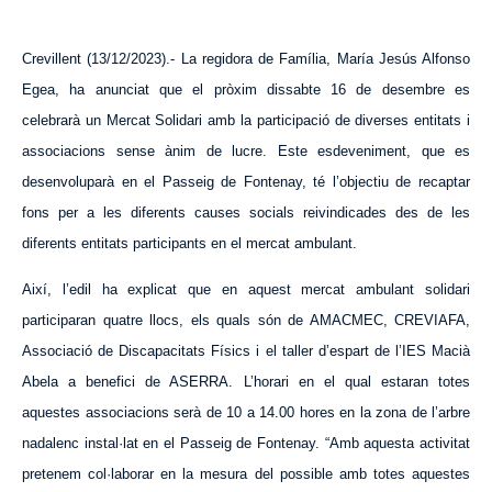
Crevillent (13/12/2023).-
La regidora de Família, María Jesús Alfonso
Egea, ha anunciat que el pròxim dissabte 16 de desembre es
celebrarà un Mercat Solidari amb la participació de diverses entitats i
associacions sense ànim de lucre. Este esdeveniment, que es
desenvoluparà en el Passeig de Fontenay, té l’objectiu de recaptar
fons per a les diferents causes socials reivindicades des de les
diferents entitats participants en el mercat ambulant.
Així, l’edil ha explicat que en aquest mercat ambulant solidari
participaran quatre llocs, els quals són de AMACMEC, CREVIAFA,
Associació de Discapacitats Físics i el taller d’espart de l’IES Macià
Abela a benefici de ASERRA. L’horari en el qual estaran totes
aquestes associacions serà de 10 a 14.00 hores en la zona de l’arbre
nadalenc instal·lat en el Passeig de Fontenay. “Amb aquesta activitat
pretenem col·laborar en la mesura del possible amb totes aquestes