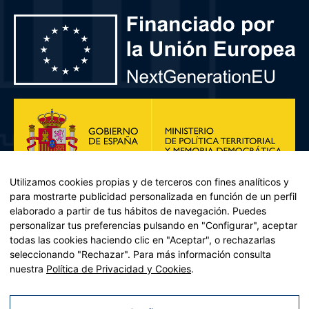
Utilizamos cookies propias y de terceros con fines analíticos y
para mostrarte publicidad personalizada en función de un perfil
elaborado a partir de tus hábitos de navegación. Puedes
personalizar tus preferencias pulsando en "Configurar", aceptar
todas las cookies haciendo clic en "Aceptar", o rechazarlas
seleccionando "Rechazar". Para más información consulta
Plan de Recuperación, Transformación y Resiliencia – Financiado por
nuestra
Política de Privacidad y Cookies
.
la Unión Europea << Next Generation EU>> Mecanismo de
Recuperación y resiliencia, establecido por el Reglamento (UE)