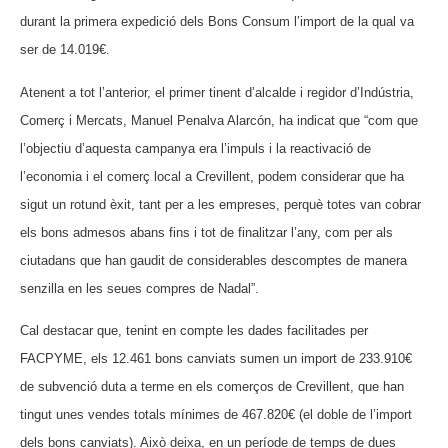
durant la primera expedició dels Bons Consum l’import de la qual va
ser de 14.019€.
Atenent a tot l’anterior, el primer tinent d’alcalde i regidor d’Indústria,
Comerç i Mercats, Manuel Penalva Alarcón, ha indicat que “com que
l’objectiu d’aquesta campanya era l’impuls i la reactivació de
l’economia i el comerç local a Crevillent, podem considerar que ha
sigut un rotund èxit, tant per a les empreses, perquè totes van cobrar
els bons admesos abans fins i tot de finalitzar l’any, com per als
ciutadans que han gaudit de considerables descomptes de manera
senzilla en les seues compres de Nadal”.
Cal destacar que, tenint en compte les dades facilitades per
FACPYME, els 12.461 bons canviats sumen un import de 233.910€
de subvenció duta a terme en els comerços de Crevillent, que han
tingut unes vendes totals mínimes de 467.820€ (el doble de l’import
dels bons canviats). Això deixa, en un període de temps de dues