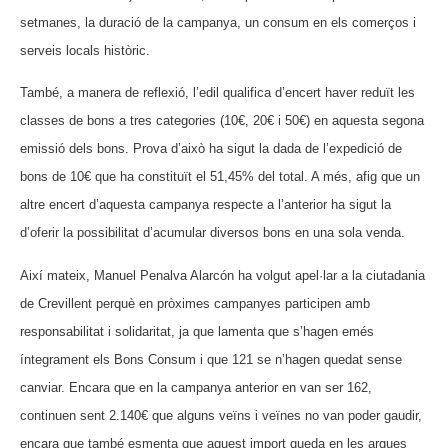
setmanes, la duració de la campanya, un consum en els comerços i
serveis locals històric.
També, a manera de reflexió, l’edil qualifica d’encert haver reduït les
classes de bons a tres categories (10€, 20€ i 50€) en aquesta segona
emissió dels bons. Prova d’això ha sigut la dada de l’expedició de
bons de 10€ que ha constituït el 51,45% del total. A més, afig que un
altre encert d’aquesta campanya respecte a l’anterior ha sigut la
d’oferir la possibilitat d’acumular diversos bons en una sola venda.
Així mateix, Manuel Penalva Alarcón ha volgut apel·lar a la ciutadania
de Crevillent perquè en pròximes campanyes participen amb
responsabilitat i solidaritat, ja que lamenta que s’hagen emés
íntegrament els Bons Consum i que 121 se n’hagen quedat sense
canviar. Encara que en la campanya anterior en van ser 162,
continuen sent 2.140€ que alguns veïns i veïnes no van poder gaudir,
encara que també esmenta que aquest import queda en les arques