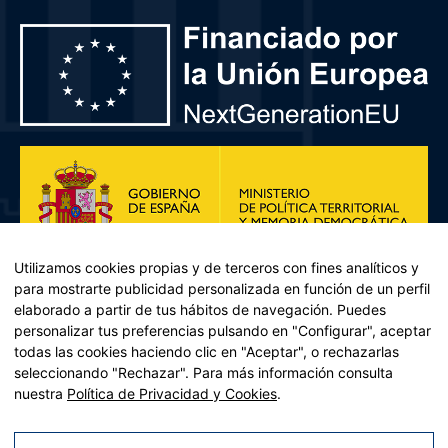
Utilizamos cookies propias y de terceros con fines analíticos y
para mostrarte publicidad personalizada en función de un perfil
elaborado a partir de tus hábitos de navegación. Puedes
personalizar tus preferencias pulsando en "Configurar", aceptar
todas las cookies haciendo clic en "Aceptar", o rechazarlas
seleccionando "Rechazar". Para más información consulta
Plan de Recuperación, Transformación y Resiliencia – Financiado por
nuestra
Política de Privacidad y Cookies
.
la Unión Europea << Next Generation EU>> Mecanismo de
Recuperación y resiliencia, establecido por el Reglamento (UE)