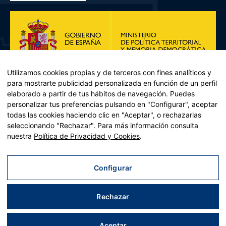
Utilizamos cookies propias y de terceros con fines analíticos y
para mostrarte publicidad personalizada en función de un perfil
elaborado a partir de tus hábitos de navegación. Puedes
personalizar tus preferencias pulsando en "Configurar", aceptar
todas las cookies haciendo clic en "Aceptar", o rechazarlas
seleccionando "Rechazar". Para más información consulta
Plan de Recuperación, Transformación y Resiliencia – Financiado por
nuestra
Política de Privacidad y Cookies
.
la Unión Europea << Next Generation EU>> Mecanismo de
Recuperación y resiliencia, establecido por el Reglamento (UE)
2021/241 del Parlamento Europeo y del Consejo, de 12 de febrero
Configurar
de 2021. Componente 11, Inversión 2 del PRTR gestionado por el
Ministerio de Política territorial.
Rechazar
Aviso legal
|
Política de privacidad
|
Política de cookies
|
Accesibilidad
|
Mapa web
| Desarrollado por
Tres
tristes
tigres
Aceptar