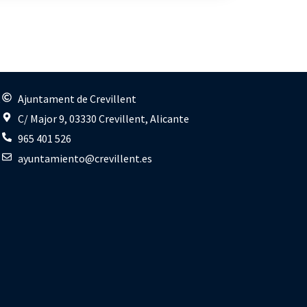
s
Ajuntament de Crevillent
C/ Major 9, 03330 Crevillent, Alicante
965 401 526
ayuntamiento@crevillent.es