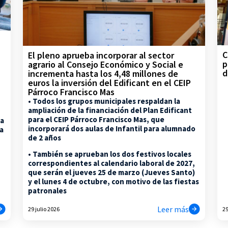
C
El pleno aprueba incorporar al sector
p
agrario al Consejo Económico y Social e
d
incrementa hasta los 4,48 millones de
euros la inversión del Edificant en el CEIP
Párroco Francisco Mas
• Todos los grupos municipales respaldan la
ampliación de la financiación del Plan Edificant
para el CEIP Párroco Francisco Mas, que
la
incorporará dos aulas de Infantil para alumnado
na
de 2 años
• También se aprueban los dos festivos locales
correspondientes al calendario laboral de 2027,
que serán el jueves 25 de marzo (Jueves Santo)
y el lunes 4 de octubre, con motivo de las fiestas
patronales
Leer más
29 julio 2026
29