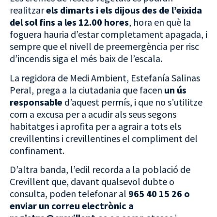
realitzar
els
dimarts i els dijous des de l’eixida
del sol fins a les 12.00 hores
, hora en què la
foguera hauria d’estar completament apagada, i
sempre que el nivell de preemergència per risc
d’incendis siga el més baix de l’escala.
La regidora de Medi Ambient, Estefanía Salinas
Peral, prega a la ciutadania que facen
un ús
responsable
d’aquest permís, i que no s’utilitze
com a excusa per a acudir als seus segons
habitatges i aprofita per a agrair a tots els
crevillentins i crevillentines el compliment del
confinament.
D’altra banda, l’edil recorda a la població de
Crevillent que, davant qualsevol dubte o
consulta, poden telefonar al
965 40 15 26 o
enviar un correu electrònic a