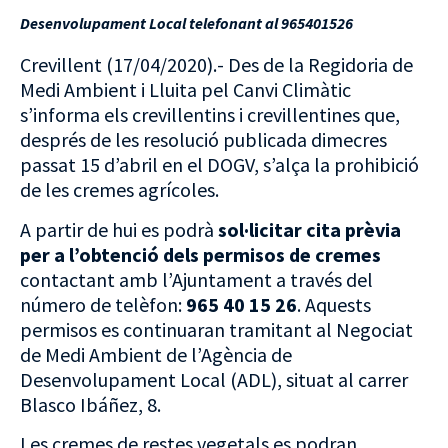
Desenvolupament Local telefonant al 965401526
Crevillent (17/04/2020).- Des de la Regidoria de
Medi Ambient i Lluita pel Canvi Climàtic
s’informa els crevillentins i crevillentines que,
després de les resolució publicada dimecres
passat 15 d’abril en el DOGV, s’alça la prohibició
de les cremes agrícoles.
A partir de hui es podrà
sol·licitar cita prèvia
per a l’obtenció dels permisos de cremes
contactant amb l’Ajuntament a través del
número de telèfon:
965 40 15 26
. Aquests
permisos es continuaran tramitant al Negociat
de Medi Ambient de l’Agència de
Desenvolupament Local (ADL), situat al carrer
Blasco Ibáñez, 8.
Les cremes de restes vegetals es podran