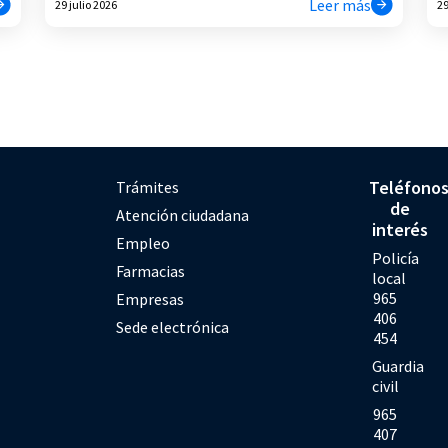
Leer más
29 julio 2026
29
Teléfono
Trámites
de
Atención ciudadana
interés
Empleo
Policía
Farmacias
local
965
Empresas
406
Sede electrónica
454
Guardia
civil
965
407