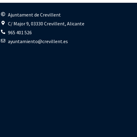
s
Ajuntament de Crevillent
C/ Major 9, 03330 Crevillent, Alicante
965 401 526
ayuntamiento@crevillent.es