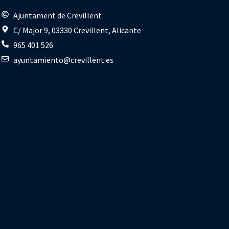
s
Ajuntament de Crevillent
C/ Major 9, 03330 Crevillent, Alicante
965 401 526
ayuntamiento@crevillent.es