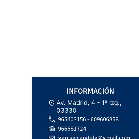
INFORMACIÓN
Av. Madrid, 4 - 1º Izq.,
03330
965403156 - 609606858
966681724
garciaycandela@gmail.com