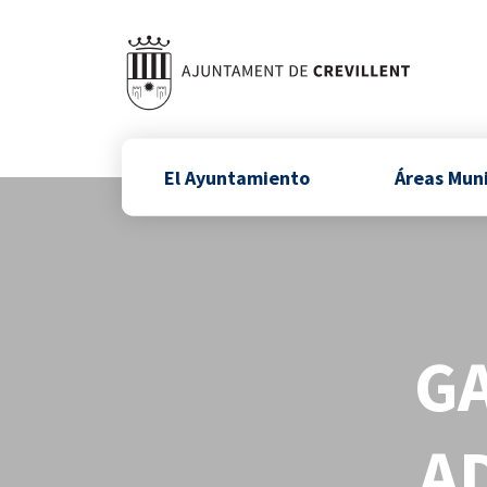
El Ayuntamiento
Áreas Mun
GA
A