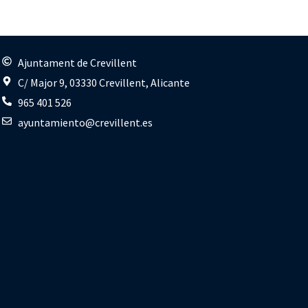
s
Ajuntament de Crevillent
C/ Major 9, 03330 Crevillent, Alicante
965 401 526
ayuntamiento@crevillent.es