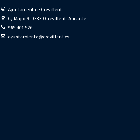
s
Ajuntament de Crevillent
C/ Major 9, 03330 Crevillent, Alicante
965 401 526
ayuntamiento@crevillent.es