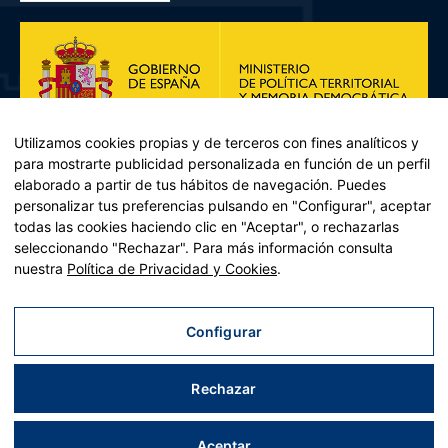
Utilizamos cookies propias y de terceros con fines analíticos y
para mostrarte publicidad personalizada en función de un perfil
elaborado a partir de tus hábitos de navegación. Puedes
personalizar tus preferencias pulsando en "Configurar", aceptar
todas las cookies haciendo clic en "Aceptar", o rechazarlas
seleccionando "Rechazar". Para más información consulta
Plan de Recuperación, Transformación y Resiliencia – Financiado por
nuestra
Política de Privacidad y Cookies
.
la Unión Europea << Next Generation EU>> Mecanismo de
Recuperación y resiliencia, establecido por el Reglamento (UE)
2021/241 del Parlamento Europeo y del Consejo, de 12 de febrero
Configurar
de 2021. Componente 11, Inversión 2 del PRTR gestionado por el
Ministerio de Política territorial.
Rechazar
Aviso legal
|
Política de privacidad
|
Política de cookies
|
Accesibilidad
|
Mapa web
| Desarrollado por
Tres
tristes
tigres
Aceptar