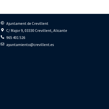
s
Ajuntament de Crevillent
C/ Major 9, 03330 Crevillent, Alicante
965 401 526
ayuntamiento@crevillent.es