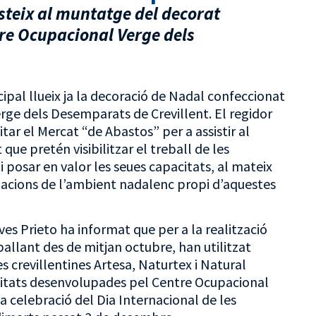
steix al muntatge del decorat
re Ocupacional Verge dels
cipal llueix ja la decoració de Nadal confeccionat
ge dels Desemparats de Crevillent. El regidor
tar el Mercat “de Abastos” per a assistir al
e pretén visibilitzar el treball de les
i posar en valor les seues capacitats, al mateix
lacions de l’ambient nadalenc propi d’aquestes
es Prieto ha informat que per a la realització
ballant des de mitjan octubre, han utilitzat
s crevillentines Artesa, Naturtex i Natural
tivitats desenvolupades pel Centre Ocupacional
celebració del Dia Internacional de les