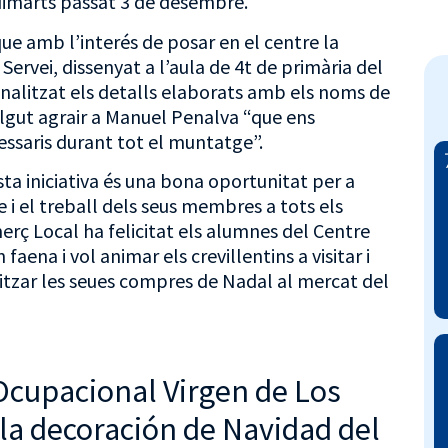
dimarts passat 3 de desembre.
e amb l’interés de posar en el centre la
ervei, dissenyat a l’aula de 4t de primària del
nalitzat els detalls elaborats amb els noms de
volgut agrair a Manuel Penalva “que ens
essaris durant tot el muntatge”.
a iniciativa és una bona oportunitat per a
 i el treball dels seus membres a tots els
omerç Local ha felicitat els alumnes del Centre
aena i vol animar els crevillentins a visitar i
litzar les seues compres de Nadal al mercat del
Ocupacional Virgen de Los
a decoración de Navidad del