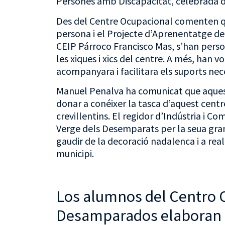
Persones amb Discapacitat, celebrada 
Des del Centre Ocupacional comenten qu
persona i el Projecte d’Aprenentatge de S
CEIP Párroco Francisco Mas, s’han perso
les xiques i xics del centre. A més, han 
acompanyara i facilitara els suports nec
Manuel Penalva ha comunicat que aquest
donar a conéixer la tasca d’aquest centre
crevillentins. El regidor d’Indústria i C
Verge dels Desemparats per la seua gran f
gaudir de la decoració nadalenca i a rea
municipi.
Los alumnos del Centro 
Desamparados elaboran l