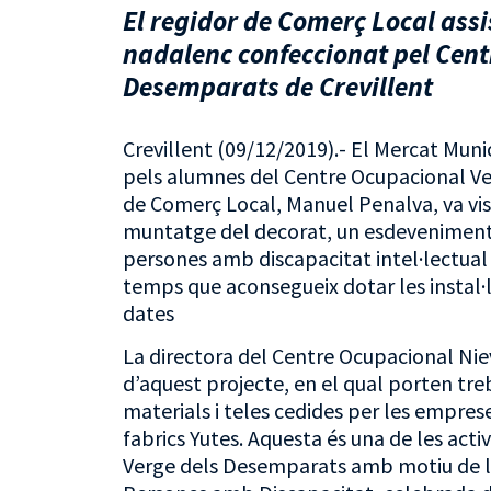
El regidor de Comerç Local assi
nadalenc confeccionat pel Cent
Desemparats de Crevillent
Crevillent (09/12/2019).- El Mercat Muni
pels alumnes del Centre Ocupacional Ver
de Comerç Local, Manuel Penalva, va visi
muntatge del decorat, un esdeveniment qu
persones amb discapacitat intel·lectual 
temps que aconsegueix dotar les instal·
dates
La directora del Centre Ocupacional Niev
d’aquest projecte, en el qual porten tre
materials i teles cedides per les emprese
fabrics Yutes. Aquesta és una de les ac
Verge dels Desemparats amb motiu de la 