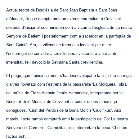
Actual rector de l’església de Sant Joan Baptista a Sant Joan
d’Alacant, Roque compta amb un extens currículum a Crevillent
després d’iniciar el seu ministeri com a vicari a l’església de La nostra
Senyora de Betlem i posteriorment com a sacerdot en la parròquia de
Sant Gaietà. Ara, el villenense torna a la localitat per a ser
l’encarregat de convidar a crevillentins i visitants a viure amb
intensitat, fe i devoció la Setmana Santa crevillentina.
El pregó, que tradicionalment s’ha desenvolupat a la nit, està carregat
d’altres novetats com l’estrena de la passarella ‘La Morquera’, obra
del músic de Cieza Antonio Jesús Hernández, interpretada per la
Societat Unió Musical de Crevillent al costat de les marxes ja
conegudes, ‘Crist del Perdó i de la Bona Mort’ i ‘Crucifixus’. Així
mateix, l’acte també comptarà amb la participació del Cor La nostra
Senyora del Carmen – Carmelitas, qui interpretarà la peça ‘Christus
factus est’.