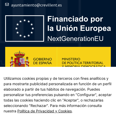
ayuntamiento@crevillent.es
Utilizamos cookies propias y de terceros con fines analíticos y
para mostrarte publicidad personalizada en función de un perfil
elaborado a partir de tus hábitos de navegación. Puedes
personalizar tus preferencias pulsando en "Configurar", aceptar
todas las cookies haciendo clic en "Aceptar", o rechazarlas
seleccionando "Rechazar". Para más información consulta
Plan de Recuperación, Transformación y Resiliencia – Financiado por
nuestra
Política de Privacidad y Cookies
.
la Unión Europea << Next Generation EU>> Mecanismo de