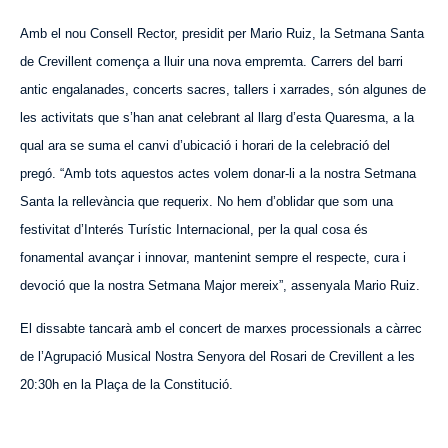
Amb el nou Consell Rector, presidit per Mario Ruiz, la Setmana Santa
de Crevillent comença a lluir una nova empremta. Carrers del barri
antic engalanades, concerts sacres, tallers i xarrades, són algunes de
les activitats que s’han anat celebrant al llarg d’esta Quaresma, a la
qual ara se suma el canvi d’ubicació i horari de la celebració del
pregó. “Amb tots aquestos actes volem donar-li a la nostra Setmana
Santa la rellevància que requerix. No hem d’oblidar que som una
festivitat d’Interés Turístic Internacional, per la qual cosa és
fonamental avançar i innovar, mantenint sempre el respecte, cura i
devoció que la nostra Setmana Major mereix”, assenyala Mario Ruiz.
El dissabte tancarà amb el concert de marxes processionals a càrrec
de l’Agrupació Musical Nostra Senyora del Rosari de Crevillent a les
20:30h en la Plaça de la Constitució.